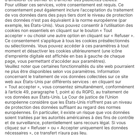
Contact
BEKO TECHNOLOGIES SARL
Zone Industrielle
1, rue des Frères Rémy
BP 10816
F-57208 Sarreguemines Cedex
Tél. +33 387 28 38 00
Contact
Liens