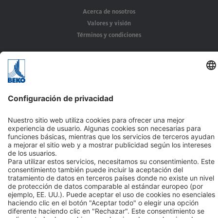
Acerca de nosotros
Valores y visión
Términos y condiciones
Soluciones
Aplicaciones
Sectores
Contacto
BEKO TECNOLÓGICA, S.L.
C/ Torruella i Urpina nº 37-42, nave 6
08758 Cervelló (Barcelona - España)