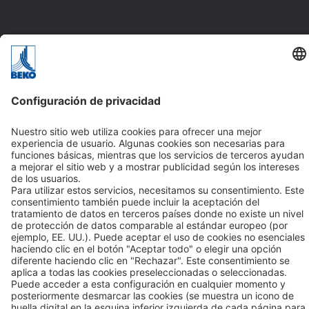
Soluciones
Aplicaciones
Sectores
Contacto
BEKO TECNOLÓGICA, S.L.
C/ Torruella i Urpina nº 37-42, nave 6
08758 Cervelló (Barcelona - España)
Tel +34 93 632 76 68
Contacto