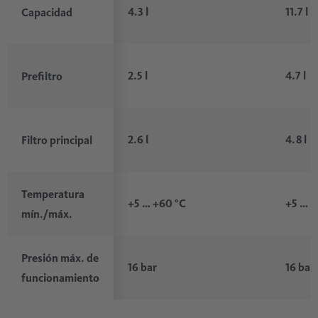
4.3 l
11.7 l
Capacidad
2.5 l
4.7 l
Prefiltro
2.6 l
4.8 l
Filtro principal
Temperatura
+5 … +60 °C
+5 … +
mín./máx.
Presión máx. de
16 bar
16 bar
funcionamiento