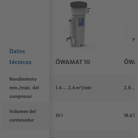
Contenedor fabricado con material de polietileno
Los filtros de fácil manejo permiten un cambio rápido y
reciclable
limpio
Reequipamiento sencillo con calefacción para protección
contra heladas para
ÖWAMAT
11
Datos
técnicos
ÖWAMAT 10
ÖWA
Rendimiento
mín./máx. del
1.4 ... 2.4 m³/min
2.8 ..
compresor
Volumen del
10 l
18.6 l
contenedor