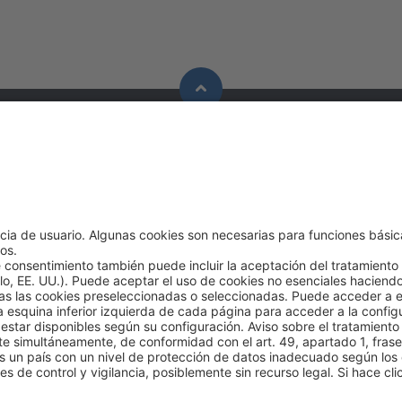
Soluciones
Contacto
Aplicaciones
BEKO TECNOLÓ
Sectores
C/ Torruella i 
nave 6
08758 Cervelló
España)
Tel +34 93 632
Contact