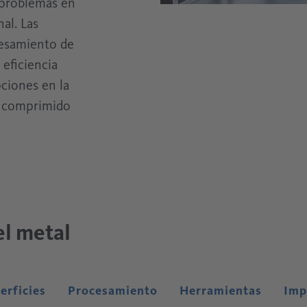
 problemas en
al. Las
cesamiento de
 eficiencia
pciones en la
e comprimido
el metal
erficies
Procesamiento
Herramientas
Imp