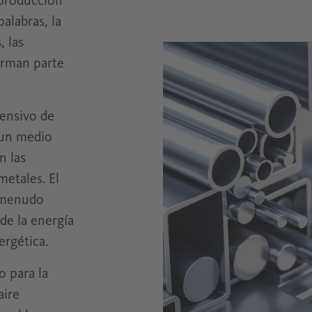
 producción
alabras, la
Técnica de medición
Medición en tecnología de aire comprimido
Electrónica
, las
orman parte
Exento de aceite
Industria del vidrio
Tecnología de proceso
tensivo de
 un medio
n las
etales. El
a menudo
de la energía
ergética.
o para la
aire