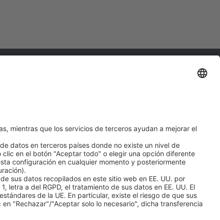
Enlaces
GICA, S.L.
Urpina nº 37-42,
 (Barcelona -
 76 68
o