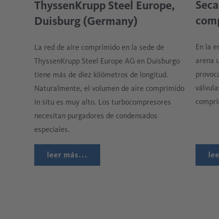
Seca
ThyssenKrupp Steel Europe,
insufla aire comprimido purificado y sin aceite.
materiales sean eliminados.
com
Duisburg (Germany)
Además hay procesos de pulverización térmica para 
con el aire comprimido, cabe mencionar la pulveriza
En la 
La red de aire comprimido en la sede de
eléctrico. En esta aplicación, el aire comprimido s
arena 
ThyssenKrupp Steel Europe AG en Duisburgo
material de pulverización sobre la superficie.
provoc
tiene más de diez kilómetros de longitud.
válvula
Naturalmente, el volumen de aire comprimido
compri
in situ es muy alto. Los turbocompresores
necesitan purgadores de condensados
especiales.
leer más...
le