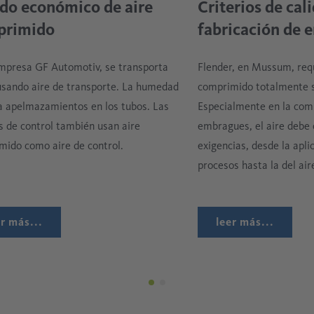
do económico de aire
Criterios de cal
primido
fabricación de
el refinamiento de la superficie. En relación
ción a la llama y la pulverización con arco
empresa GF Automotiv, se transporta
Flender, en Mussum, requ
irve como un gas atomizador que rocía el
usando aire de transporte. La humedad
comprimido totalmente se
a apelmazamientos en los tubos. Las
Especialmente en la com
s de control también usan aire
embragues, el aire debe 
mido como aire de control.
exigencias, desde la apli
procesos hasta la del air
er más...
leer más...