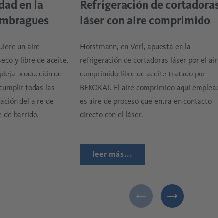
idad en la
Refrigeración de cortadora
 embragues
láser con aire comprimido
iere un aire
Horstmann, en Verl, apuesta en la
co y libre de aceite.
refrigeración de cortadoras láser por el ai
pleja producción de
comprimido libre de aceite tratado por
cumplir todas las
BEKOKAT. El aire comprimido aquí emplea
cación del aire de
es aire de proceso que entra en contacto
e de barrido.
directo con el láser.
leer más...