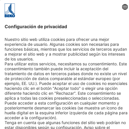
Soluciones
Aplicaciones
Sectores
Contacto
BEKO TECNOLÓGICA, S.L.
C/ Torruella i Urpina nº 37-42, nave 6
08758 Cervelló (Barcelona - España)
Tel +34 93 632 76 68
Contacto