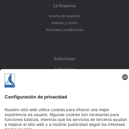
La Empresa
Acerca de nosotros
Valores y visión
Términos y condiciones
Soluciones
Aplicaciones
Sectores
Contacto
BEKO TECNOLÓGICA, S.L.
C/ Torruella i Urpina nº 37-42, nave 6