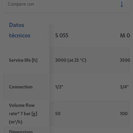
Datos
técnicos
S 055
M 01
Service life [h]
2000 (at 25 °C)
3500 (
1/2"
3/4"
Connection
Volume flow
50
100
rate* 7 bar [g]
(m³/h)
Dimensions