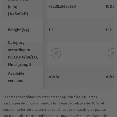
75x28x265x150
100x3
[mm]
(AxBxCxD)
1.5
1.12
Weight (kg)
Category
according to
PED2014/68/EU,
Fluid group 2
Available
VWM
VWM
versions
Los datos de rendimiento anteriores se aplican a las siguientes
condiciones de funcionamiento: 7 bar, humedad relativa del 30 %. Al
conectar varios adsorbedores de carbón activo en paralelo, se pueden
tratar caudales correspondientemente mayores. Versiones disponibles: