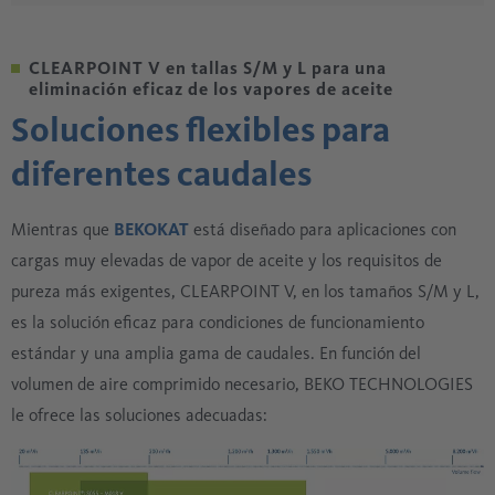
residual de 0,003 mg/m³
indicador de análisis de aceite o
CLEARPOINT V en tallas S/M y L para una
Solución completa con filtro de polvo sin aceite
eliminación eficaz de los vapores de aceite
METPOINT OCV compact: control del contenido de
Soluciones flexibles para
aceite residual para garantizar la seguridad de los
procesos de producción
diferentes caudales
Mientras que
BEKOKAT
está diseñado para aplicaciones con
cargas muy elevadas de vapor de aceite y los requisitos de
pureza más exigentes, CLEARPOINT V, en los tamaños S/M y L,
es la solución eficaz para condiciones de funcionamiento
estándar y una amplia gama de caudales. En función del
volumen de aire comprimido necesario, BEKO TECHNOLOGIES
le ofrece las soluciones adecuadas: