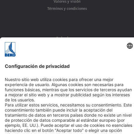
Valores y visión
Términos y condiciones
Soluciones
Aplicaciones
Sectores
Contacto
BEKO TECNOLÓGICA, S.L.
C/ Torruella i Urpina nº 37-42, nave 6
08758 Cervelló (Barcelona - España)
Tel +34 93 632 76 68