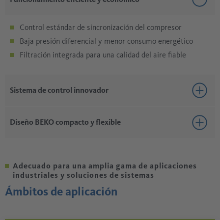
Control estándar de sincronización del compresor
Baja presión diferencial y menor consumo energético
Filtración integrada para una calidad del aire fiable
Sistema de control innovador
Panel de control con pantalla a color muestra datos en
Diseño BEKO compacto y flexible
tiempo real y alarmas
MODBUS integrado para la comunicación del sistema
Diseño compacto ideal para la integración en máquinas y
Control estándar del punto de rocío por presión
sistemas
Adecuado para una amplia gama de aplicaciones
Opciones de personalización OEM disponibles
industriales y soluciones de sistemas
Fabricado por BEKO TECHNOLOGIES: desarrollo,
Ámbitos de aplicación
producción y servicio de un solo proveedor