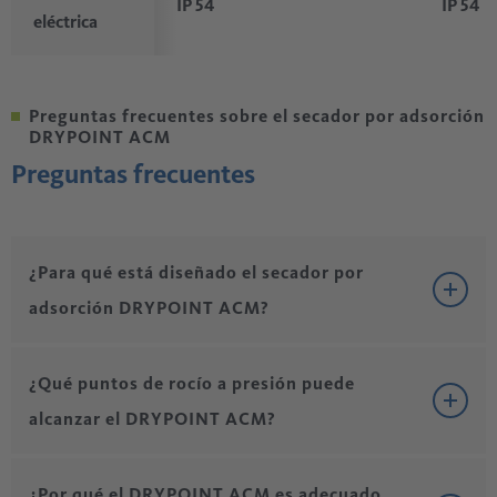
IP 54
IP 54
eléctrica
Preguntas frecuentes sobre el secador por adsorción
DRYPOINT ACM
Preguntas frecuentes
¿Para qué está diseñado el secador por
adsorción DRYPOINT ACM?
El
secador por adsorción DRYPOINT ACM
está diseñado
¿Qué puntos de rocío a presión puede
para proporcionar un secado fiable del aire comprimido en
alcanzar el DRYPOINT ACM?
aplicaciones industriales que requieren
puntos de rocío a
presión muy bajos y una integración compacta en el
El DRYPOINT ACM permite alcanzar de forma fiable
¿Por qué el DRYPOINT ACM es adecuado