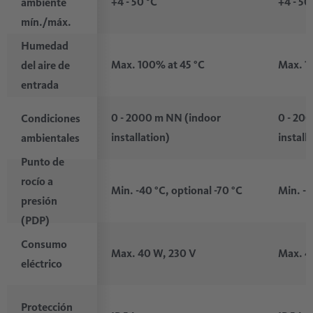
+4 - 50 °C
+4 - 50
ambiente
mín./máx.
Humedad
Max. 100% at 45 °C
Max. 1
del aire de
entrada
0 - 2000 m NN (indoor
0 - 20
Condiciones
installation)
install
ambientales
Punto de
rocío a
Min. -40 °C, optional -70 °C
Min. -4
presión
(PDP)
Consumo
Max. 40 W, 230 V
Max. 4
eléctrico
Protección