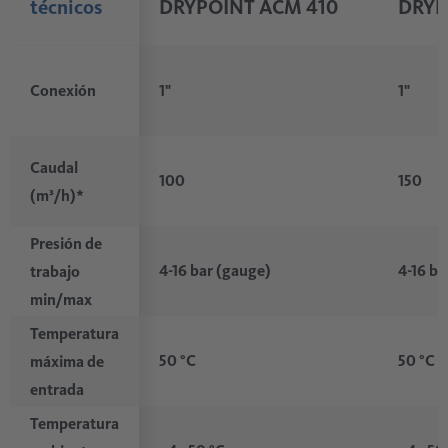
técnicos
DRYPOINT ACM 410
DRYP
Conexión
1"
1"
Caudal
100
150
(m³/h)*
Presión de
4-16 bar (gauge)
4-16 ba
trabajo
min/max
Temperatura
50 °C
50 °C
máxima de
entrada
Temperatura