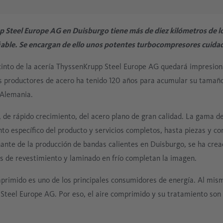
Electrónica
Exento de aceite
pp Steel Europe AG en Duisburgo tiene más de diez kilómetros de 
Industria del vidrio
fiable. Se encargan de ello unos potentes turbocompresores cuid
Tecnología de proceso
cinto de la acería ThyssenKrupp Steel Europe AG quedará impresion
los productores de acero ha tenido 120 años para acumular su tamañ
 Alemania.
de rápido crecimiento, del acero plano de gran calidad. La gama d
nto específico del producto y servicios completos, hasta piezas y 
nante de la producción de bandas calientes en Duisburgo, se ha cre
es de revestimiento y laminado en frío completan la imagen.
omprimido es uno de los principales consumidores de energía. Al mi
 Steel Europe AG. Por eso, el aire comprimido y su tratamiento son 