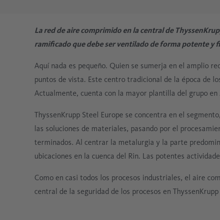
aire comprimido. Dependiendo de la aplicación, los
OVERVIEW
OVERVIEW
OVERVIEW
Productos para el drenaje y tratamiento eficaz de
Para la máxima eficacia y pureza: Filtros de aire
Máximo secado, máximo rendimiento: Los
Aire comprimido exento de aceite sin concesiones:
La solución adecuada para su aplicación es tan
Como fabricantes experimentados, ofrecemos el
Hace cuatro décadas que somos sinónimo de
Conoce cómo un tratamiento inteligente garantiza
requisitos van desde seco y exento de aceite hasta
condensados
comprimido CLEARPOINT.
secadores de aire comprimido DRYPOINT
nuestras soluciones de aire comprimido exentas
La red de aire comprimido en la central de ThyssenKru
individual como usted. Cada industria, cada
servicio de instalación, puesta en marcha,
tecnología de aire y gases comprimidos de alto
la calidad, la fiabilidad y la eficiencia.
absolutamente estéril. Ofrecemos la tecnología
garantizan una calidad de aire óptima para su
de aceite establecen estándares de calidad y
ramificado que debe ser ventilado de forma potente y 
OVERVIEW
OVERVIEW
empresa y cada sector tienen sus propios
mantenimiento, reparación y consultoría.
rendimiento
de tratamiento adecuada para cada calidad de
empresa.
fiabilidad.
OVERVIEW
requisitos, condiciones de mercado y objetivos
Aquí nada es pequeño. Quien se sumerja en el amplio re
aire comprimido.
OVERVIEW
OVERVIEW
OVERVIEW
OVERVIEW
legales.
puntos de vista. Este centro tradicional de la época de 
OVERVIEW
Actualmente, cuenta con la mayor plantilla del grupo en
OVERVIEW
ThyssenKrupp Steel Europe se concentra en el segmento, 
las soluciones de materiales, pasando por el procesamie
terminados. Al centrar la metalurgia y la parte predomi
ubicaciones en la cuenca del Rin. Las potentes actividad
Como en casi todos los procesos industriales, el aire c
central de la seguridad de los procesos en ThyssenKrupp