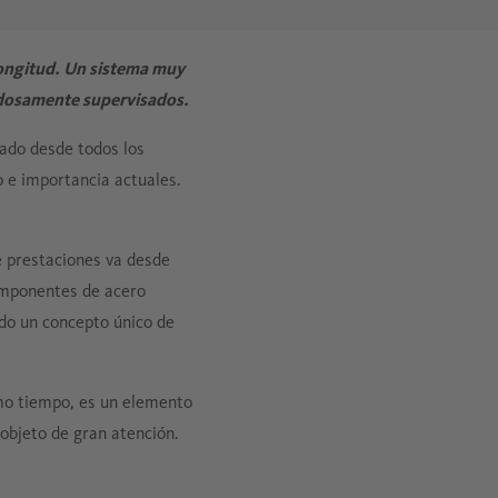
Industria metalúrgica
Registro de datos para sistemas de aire
longitud. Un sistema muy
Industria del cemento
comprimido
adosamente supervisados.
Medición del vapor de aceite
ado desde todos los
o e importancia actuales.
Análisis móvil del aire comprimido
e prestaciones va desde
componentes de acero
ado un concepto único de
smo tiempo, es un elemento
objeto de gran atención.