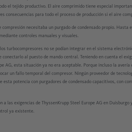
do el tejido productivo. El aire comprimido tiene especial importanc
ves consecuencias para todo el proceso de producción si el aire comp
de compresión necesitaba un purgado de condensado propio. Hasta 
mediante controles manuales y visuales.
s turbocompresores no se podían integrar en el sistema electrónic
e conectarlo al puesto de mando central. Teniendo en cuenta el exi
e AG, esta situación ya no era aceptable. Porque incluso la avería
vocar un fallo temporal del compresor. Ningún proveedor de tecnolo
e esta potencia con purgadores de condensado capacitivos, con cont
a las exigencias de ThyssenKrupp Steel Europe AG en Duisburgo y 
trol ya existente.