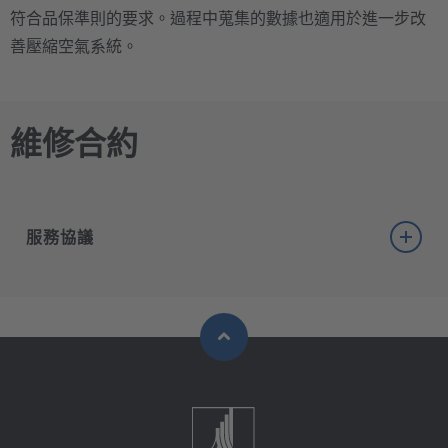
符合品保準則的要求。過程中蒐集的數據也適用於進一步改
善壓縮空氣系統。
維修合約
服務協議
貝克歐科技公司為重視投資效率和安全性的客戶提供全
面的服務協議，讓客戶能在協議期間計算固定的維修成
本。
我們根據您的需要和要求，量身打造您的服務協議。貝
克歐科技有限公司承諾在合約期間提供維修或故障所需