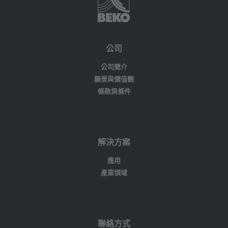
的服務，並供應易損件。我們的合格維修技術人員會於
24小時內回應損壞的補救措施。
服務協議的重要組成部分包括：
公司
進行檢查，並在必要時調整與功能和安全相關的組件
公司簡介
完整的服務文件以及遵守意外預防規定
願景與價值觀
條款與條件
備品倉庫的種類齊備，備貨充足，能快速反應
根據您的要求調整合約期限。
解決方案
應用
產業領域
聯絡方式