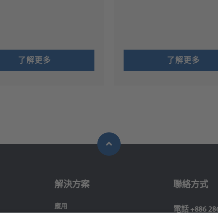
了解更多
了解更多
解決方案
聯絡方式
應用
電話 +886 28
產業領域