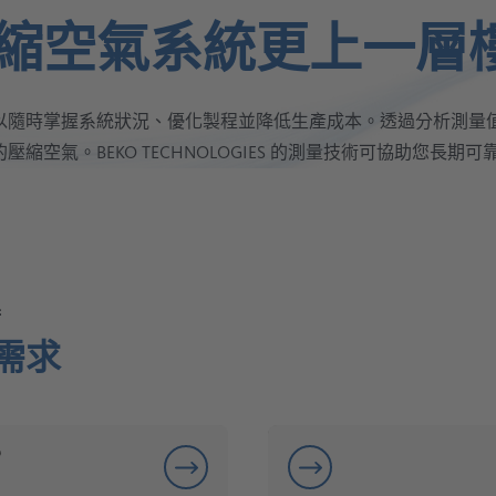
縮空氣系統更上一層
以隨時掌握系統狀況、優化製程並降低生產成本。透過分析測量
縮空氣。BEKO TECHNOLOGIES 的測量技術可協助您長期
術
需求
？