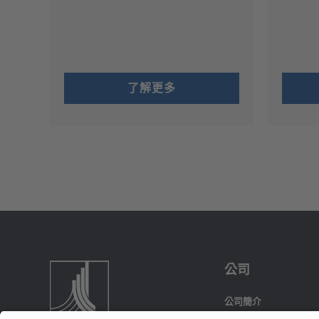
了解更多
公司
公司簡介
願景與價值觀