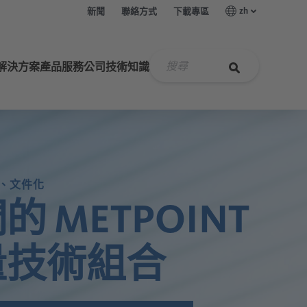
zh
新聞
聯絡方式
下載專區
解決方案
產品
服務
公司
技術知識
測量技術產品
壓縮空氣管理
油水分離器
油水分離器
高壓過濾器
DRYPOINT RA III refrigeration dryer
吸附式乾燥機
DRYPOINT HL
DRYPOINT M eco control
露點測量
觸媒轉換器 NEW 2
壓縮空氣加熱器
壓縮空氣系統管理 (CALMS Air Intelligence)
、文件化
控制用空氣
產業領域
食品及飲料
維修
願景與價值觀
壓縮空氣
無油壓縮空氣
冷凝液量
的 METPOINT
EVERDRY
壓力監控
無菌空氣
製藥產業
歷史
壓縮空氣品質
量技術組合
體積流量測量
醫療技術
洩漏檢測