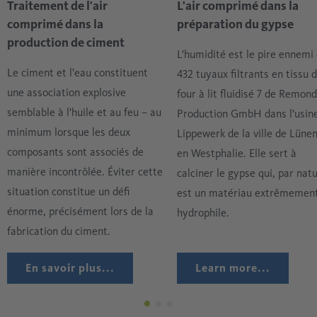
Traitement de l'air
L'air comprimé dans la
processus, afin d'éviter les collages et les pertes de
processus.
comprimé dans la
préparation du gypse
matière. L'air doit impérativement être exempt d'humidité
production de ciment
et d'huile, et donc très sec, afin de ne pas former de
L'humidité est le pire ennemi
conditions favorables aux dépôts. Toutes les stations de
Le ciment et l'eau constituent
432 tuyaux filtrants en tissu 
traitement qui suivent le four rotatif doivent
une association explosive
four à lit fluidisé 7 de Remond
nécessairement utiliser un air très sec et exempt d'huile.
semblable à l'huile et au feu – au
Production GmbH dans l'usin
minimum lorsque les deux
Lippewerk de la ville de Lünen
composants sont associés de
en Westphalie. Elle sert à
manière incontrôlée. Éviter cette
calciner le gypse qui, par natu
situation constitue un défi
est un matériau extrêmemen
énorme, précisément lors de la
hydrophile.
fabrication du ciment.
En savoir plus...
Learn more...