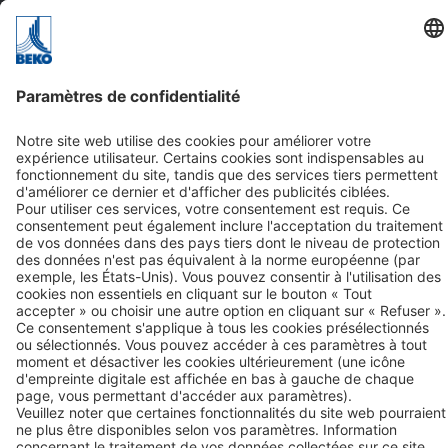
Raccouris
Offres d'emploi
Solutions
Produits
Service
Contact
BEKO TECHNOLOGIES SARL
Zone Industrielle
1, rue des Frères Rémy
BP 10816
F-57208 Sarreguemines Cedex
Tél. +33 387 28 38 00
Contact