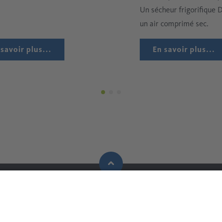
Un sécheur frigorifique 
un air comprimé sec.
 savoir plus...
En savoir plus...
Raccouris
Contact