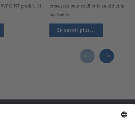
DRYPOINT produit ici
processus pour souffler la saleté et la
poussière.
En savoir plus...
Liens