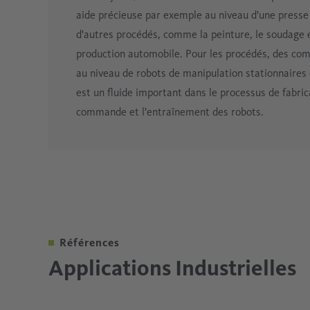
aide précieuse par exemple au niveau d'une presse
d'autres procédés, comme la peinture, le soudage e
production automobile. Pour les procédés, des co
au niveau de robots de manipulation stationnaires 
est un fluide important dans le processus de fabric
commande et l'entraînement des robots.
Traitement de surfaces
Carrosserie
Au cours de la fabrication automobile, différents 
Les carrosseries brutes sont obtenues par le biai
Références
comme par exemple l'activation plasma, l'ionisation,
le soudage laser, le soudage par point, le soudage 
Applications Industrielles
comprimé est utilisé pour toutes ces applications 
tous ces procédés, l'air comprimé peut être néces
processus de fabrication de produits de très haute 
pneumatique, protection antipoussière et air de s
également, l'air comprimé est nécessaire pour de