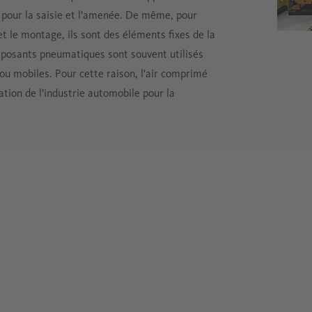
 pour la saisie et l'amenée. De même, pour
t le montage, ils sont des éléments fixes de la
mposants pneumatiques sont souvent utilisés
ou mobiles. Pour cette raison, l'air comprimé
ation de l'industrie automobile pour la
traitements de surface sont mis en œuvre,
s de différents procédés d'assemblage, comme
 le sablage, le grenaillage et la peinture. L'air
plasma, le sertissage ou le clinchage. Pour
et constitue un élément important dans le
saire, p. ex. comme système d'entraînement
qualité.
oufflage. À de nombreux autres endroits
s éléments de serrage pneumatiques, des axes