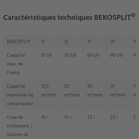
®
Caractéristiques techniques BEKOSPLIT
BEKOSPLIT
11
12
13
14
14
Capacité
15 l/h
30 l/h
60 l/h
90 l/h
90
max. de
l'unité
Capacité
12,5
25
50
75
75
maximale du
m³/min
m³/min
m³/min
m³/min
m³
compresseur
Cuve de
10 l
10 l
22 l
22 l
22 
traitement /
Volume de