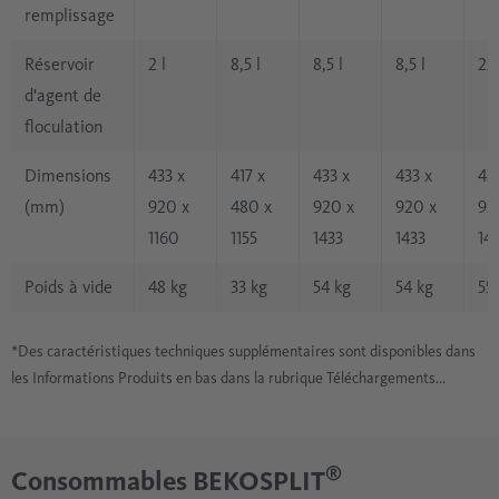
remplissage
Réservoir
2 l
8,5 l
8,5 l
8,5 l
25 
d'agent de
floculation
Dimensions
433 x
417 x
433 x
433 x
43
(mm)
920 x
480 x
920 x
920 x
92
1160
1155
1433
1433
14
Poids à vide
48 kg
33 kg
54 kg
54 kg
55
*Des caractéristiques techniques supplémentaires sont disponibles dans
les Informations Produits en bas dans la rubrique Téléchargements...
®
Consommables BEKOSPLIT