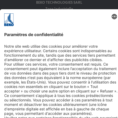
BEKO TECHNOLOGIES SARL
Zone Industrielle
1, rue des Frères Rémy
BP 10816
F-57208 Sarreguemines Cedex
Tél. +33 387 28 38 00
Contact
Liens
© 2026 BEKO TECHNOLOGIES