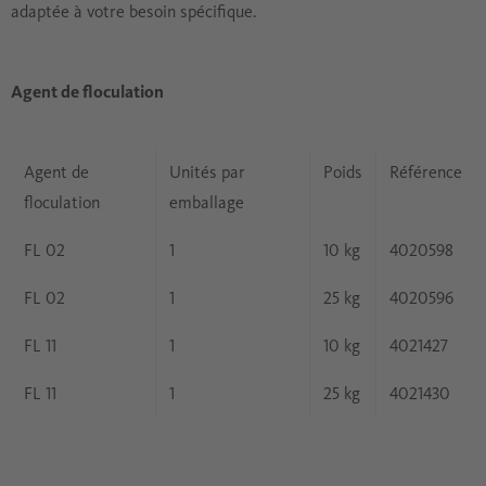
adaptée à votre besoin spécifique.
Agent de floculation
Agent de
Unités par
Poids
Référence
floculation
emballage
FL 02
1
10 kg
4020598
FL 02
1
25 kg
4020596
FL 11
1
10 kg
4021427
FL 11
1
25 kg
4021430