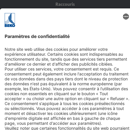
Raccouris
Offres d'emploi
Solutions
Produits
Service
Contact
BEKO TECHNOLOGIES SARL
Zone Industrielle
1, rue des Frères Rémy
BP 10816
F-57208 Sarreguemines Cedex
Tél. +33 387 28 38 00