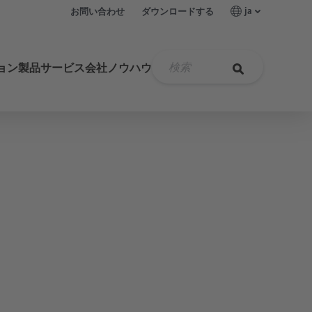
ja
お問い合わせ
ダウンロードする
ョン
製品
サービス
会社
ノウハウ
計測技術製品
油水分離器
ÖWAMAT
高圧フィルター
新世代冷凍式ドライヤー
膜式ドライヤー
DRYPOINT M eco control
露点測定
圧縮空気用ヒーターシステム
制御空気
業界
食品と飲料
メンテナンス
ビジョンと価値観
圧縮空気
圧縮空気のオイルフリー化
ドレン量を計算する
圧力監視
無菌空気
製薬業界
歴史
圧縮空気の品質
体積流量測定
医療技術
リーク測定