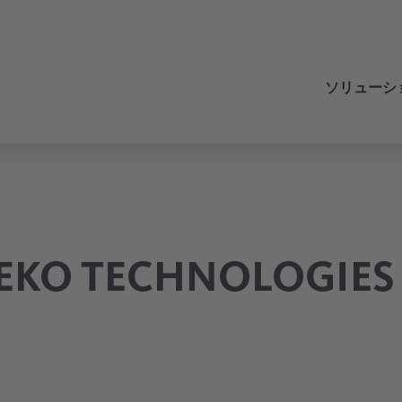
ソリューシ
圧縮空気
レンジ
レンジ
レンジ
レンジ
レンジ
レンジ
お客様の測定ニーズ
レンジ
レンジ
レンジ
レンジ
レンジ
レンジ
レンジ
レンジ
レンジ
レンジ
ドレン水処理技術
凝縮水排水口
QWIK-PURE
フィルター
冷凍式ドライヤー
冷凍式ドライヤー
DRYPOINT M plus
圧縮空気システムに関する問題
圧縮空気用チラー
アプリケーション
空気搬送
自動車
設置
持続可能性
Training Center
圧縮空気の処理
フィルターエレメントの交換
圧縮空気の単位の変換
 TECHNOLOGIES
エマルジョン分離
圧縮空気ろ過
蒸気・滅菌フィルター
効率的なコスト透明性による管理
プロセス空気
化学業界
オリジナル機器メーカーソリューション
最適化
品質
圧縮空気の効率
ツール
圧縮空気ドライヤー
モダン、サステナブル、デジタル
エンジニアリング
利用規約
圧縮空気の用語集
計測技術
圧縮空気技術の計測知識