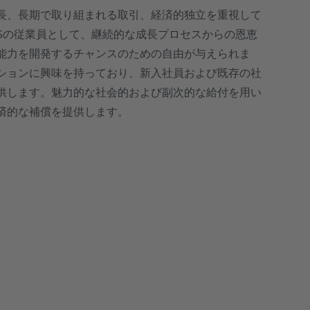
金屬工業
長、長期で取り組まれる取引、経済的独立を重視して
OGIESの従業員として、継続的な成長プロセスからの恩恵
圧縮空気システムのデータロギング
セメント業界における圧縮空気
能力を開発するチャンスのための自由が与えられま
ションに興味を持っており、新入社員および既存の社
油蒸気測定
供します。魅力的な社会的および副次的な給付を用い
済的な補償を提供します。