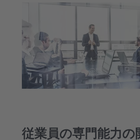
に応じて、ドライでオイルフリーなものから完
概要
概要
最高の効率と純度のために： CLEARPOINT圧縮
最大限の乾燥、最大限の性能： DRYPOINT圧縮
概要
概要
お客様の用途に適したソリューションは、お客
概要
全無菌のものまで、様々な要件があります。当
空気フィルター。
空気ドライヤーは、お客様のビジネスに最適な
様ごとに異なります。すべての業界、すべての
社は、あらゆる圧縮空気の品質に適した処理技
空気品質を保証します。
概要
企業、すべての部門には、独自の要件、市場条
術を提供します。
概要
件、法的目標があります。
概要
概要
従業員の専門能力の