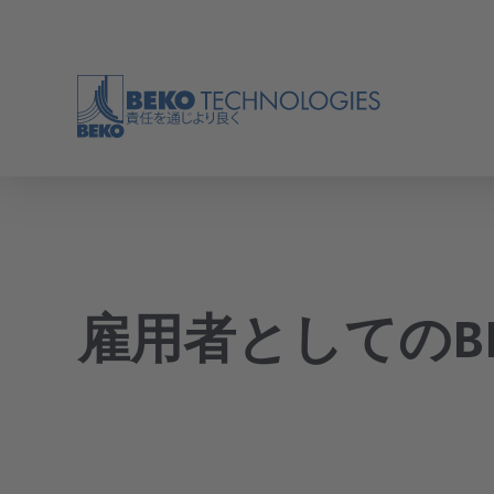
バック
バック
バック
バック
バック
バック
バック
バック
バック
バック
バック
バック
バック
アプリケーション
業界
ドレン水処理技術
油水分離器
冷凍式ドライヤー
膜式ドライヤー
圧縮空気
圧縮空気の効率
ツール
雇用者としてのBEKO
概要
概要
概要
概要
概要
概要
概要
圧縮空気は、ほとんどすべての産業で幅広い用
体積流量や漏れの測定といった業界横断的なト
途に使用されている。システムを調整するため
ピックに加え、各業界には、品質、効率、プロ
の制御空気として、バルク貨物を輸送するため
セスの信頼性といった点で、独自の専門的なア
の搬送空気として、または包装に充填するため
プリケーションや要件がある。
製品
のプロセス空気として。
圧縮空気ろ過
圧縮空気ドライヤー
計測技術
処理技術
概要
ソリューション
サービス
会社
ノウハウ
現代の生産技術には圧縮空気が必要です。用途
概要