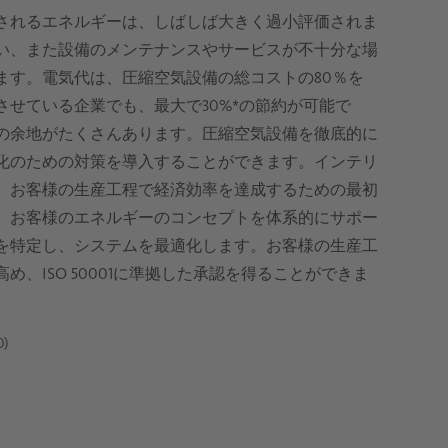
金屬工業
されるエネルギーは、しばしば大きく過小評価されま
い、また設備のメンテナンスやサービスが不十分な場
圧縮空気システムのデータロギング
セメント業界における圧縮空気
ます。電気代は、圧縮空気設備の総コストの80％を
せている企業でも、最大で30%*の節約が可能で
油蒸気測定
の余地がたくさんあります。圧縮空気設備を徹底的に
化のための対策を導入することができます。インテリ
、お客様の生産工程で経済効率を達成するための最初
、お客様のエネルギーのコンセプトを体系的にサポー
を特定し、システムを最適化します。お客様の生産工
、ISO 50001に準拠した承認を得ることができま
)