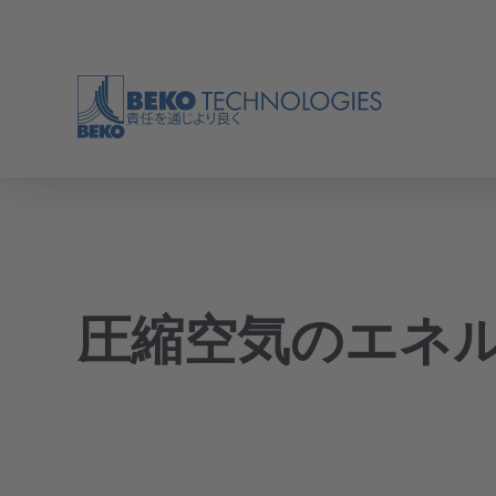
バック
バック
バック
バック
バック
バック
バック
バック
バック
バック
バック
バック
バック
アプリケーション
業界
ドレン水処理技術
油水分離器
冷凍式ドライヤー
膜式ドライヤー
圧縮空気
圧縮空気の効率
ツール
圧縮空気のエネ
概要
概要
概要
概要
概要
概要
概要
圧縮空気は、ほとんどすべての産業で幅広い用
体積流量や漏れの測定といった業界横断的なト
途に使用されている。システムを調整するため
ピックに加え、各業界には、品質、効率、プロ
の制御空気として、バルク貨物を輸送するため
セスの信頼性といった点で、独自の専門的なア
の搬送空気として、または包装に充填するため
プリケーションや要件がある。
製品
のプロセス空気として。
圧縮空気ろ過
圧縮空気ドライヤー
計測技術
処理技術
概要
ソリューション
サービス
会社
ノウハウ
現代の生産技術には圧縮空気が必要です。用途
概要