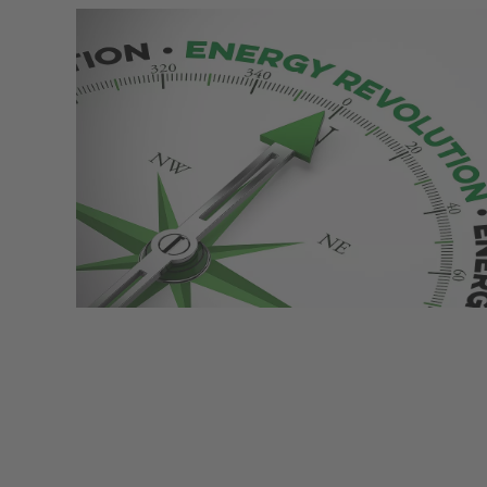
に応じて、ドライでオイルフリーなものから完
概要
概要
最高の効率と純度のために： CLEARPOINT圧縮
最大限の乾燥、最大限の性能： DRYPOINT圧縮
概要
概要
お客様の用途に適したソリューションは、お客
概要
全無菌のものまで、様々な要件があります。当
空気フィルター。
空気ドライヤーは、お客様のビジネスに最適な
様ごとに異なります。すべての業界、すべての
社は、あらゆる圧縮空気の品質に適した処理技
空気品質を保証します。
概要
企業、すべての部門には、独自の要件、市場条
術を提供します。
概要
件、法的目標があります。
概要
概要