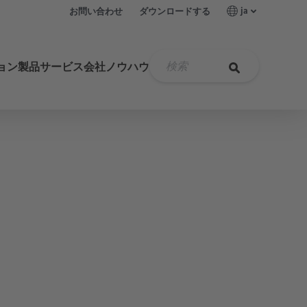
ja
お問い合わせ
ダウンロードする
ョン
製品
サービス
会社
ノウハウ
計測技術製品
油水分離器
ÖWAMAT
高圧フィルター
新世代冷凍式ドライヤー
膜式ドライヤー
DRYPOINT M eco control
露点測定
圧縮空気用ヒーターシステム
制御空気
業界
食品と飲料
メンテナンス
ビジョンと価値観
圧縮空気
圧縮空気のオイルフリー化
ドレン量を計算する
圧力監視
無菌空気
製薬業界
歴史
圧縮空気の品質
体積流量測定
医療技術
リーク測定