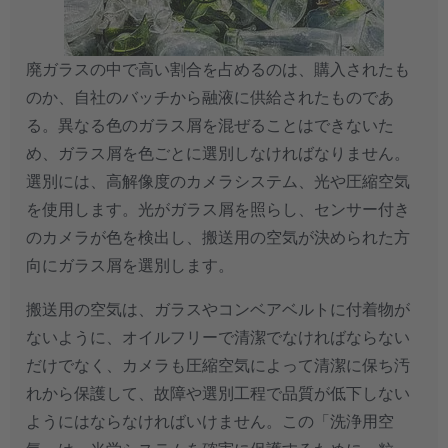
廃ガラスの中で高い割合を占めるのは、購入されたも
のか、自社のバッチから融液に供給されたものであ
る。異なる色のガラス屑を混ぜることはできないた
め、ガラス屑を色ごとに選別しなければなりません。
選別には、高解像度のカメラシステム、光や圧縮空気
を使用します。光がガラス屑を照らし、センサー付き
のカメラが色を検出し、搬送用の空気が決められた方
向にガラス屑を選別します。
搬送用の空気は、ガラスやコンベアベルトに付着物が
ないように、オイルフリーで清潔でなければならない
だけでなく、カメラも圧縮空気によって清潔に保ち汚
れから保護して、故障や選別工程で品質が低下しない
ようにはならなければいけません。この「洗浄用空