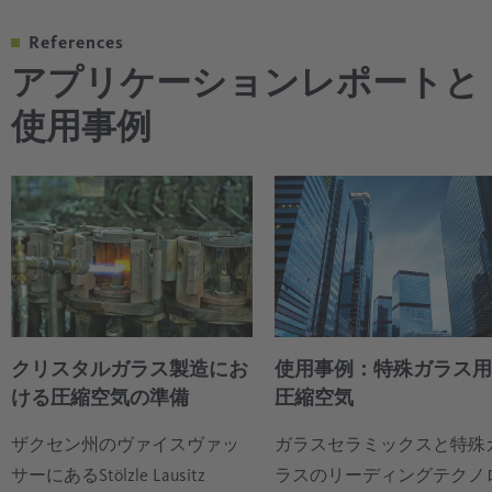
応じて、制御された方法でゆっくりと冷却されます。
しておくことが重要です。バルブは空けておく必要が
整えます。
これは通常、次の処理工程に向かう途中で周囲の空気
あり、性能に影響を与えるような漏れがあってはなり
References
また、最終製品の輸送にも特別な課題があります。大
完成した瓶は、通常、真空グリッパーを使って適切な
によって行われるか、または、供給された予熱空気に
ません。ここで決定的な要因となるのは、常に確実に
ここでは、不純物や堆積物、含有物によって最終製品
アプリケーションレポートと
規模な電力システムを介して、コンプレッサーステー
段ボール箱に自動的に入れられ、その後、梱包されま
よって一定の温度と圧力が保たれた特別な「チャンバ
乾燥した圧縮空気を供給することです。湿度が高すぎ
の品質に影響が出ないように、一定の圧力とクリーン
ションから工場の受け渡し場所まで行われます。ま
す。ここでは、真空を発生させる目的などに、圧縮空
使用事例
ー」の中で行われます。急激な冷却は、ガラスの応力
ると、短時間のうちに機械のバルブ内にエマルジョン
な圧縮空気が必要です。
た、屋外や工場内のホールでは、温度差が激しく、結
気が頻繁に使用されます。また、生産に支障をきたさ
を増大させ、不安定でもろくなってしまいます。
が発生し、スライム化してしまい、結果的に生産の停
露しやすいルートを通って長距離を移動することもあ
ないためにも、ここまで清潔に保たれてきた完成品
止や中断を招くことになります。
ります。
が、この最終工程で汚染されたり、汚されたりしない
冷却のテンパリングでは、ポリマーやワックスなどの
ようにするために、不純物が入っていないことが求め
物質をガラスに塗布することで、傷がつきにくく光沢
アプリケーションレポート "クリスタルガラス "をご覧
事例紹介「特殊ガラス」も合わせてご覧ください。
られます。
のあるガラスにして、食器洗い機でもくすまないよう
ください。
にします。塗布工程は圧縮空気を使って行われ、薄く
ケーススタディ "中空ガラス "もご覧ください。
均一に、そして何よりも、吸気される周囲の空気に含
まれる油分、水分、粒子などの異物がないことが求め
クリスタルガラス製造にお
使用事例：特殊ガラス用
られます。
ける圧縮空気の準備
圧縮空気
ザクセン州のヴァイスヴァッ
ガラスセラミックスと特殊
サーにあるStölzle Lausitz
ラスのリーディングテクノ