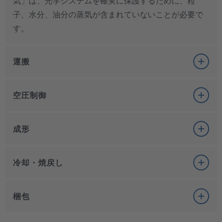
気」は、光学システムを確実に保護するために、粒
子、水分、油分の蒸気が含まれていないことが必要で
す。
運搬
空圧制御
窯で溶かされる主原料（砂、石灰、ドロマイト、ソー
ダ、硫酸塩）は吸湿性のある物質で構成されており、
成形
これらは原料のサプライヤーによって運ばれ、サイロ
ガラス製造の多くの機械は、空気圧で操作・制御され
へ吸い上げ/吹き出しがされます。これには乾燥した圧
ています。工程は、途切れがなく連動して、停止する
冷却・焼戻し
縮空気が使用されますが、この圧縮空気には、異物や
ことはありません。ガラス生産は1年365日、24時間体制
中空ガラスの製造では、約1200℃のガラス塊を分割し
オイル、あるいはオイルべーパーが含まれていないこ
で行われており、生産の中断や停止は、経済的にもエ
て対応する金型に一滴ずつ入れ、最初にプレス機で底
とが必要です。これにより、粉体がくっついたり固ま
梱包
ネルギー的にも大きな問題となります。したがって、
面を成形し、次の工程で最大0.4MPaの圧縮空気を使っ
ったりしてパイプを詰まらせたり、サイロ内に堆積し
製造工程では、ガラスの種類や目的とする最終製品に
空気圧で制御されるすべての生産工程をアクティブに
て胴体を成形と、ガラスに「吹き付ける」ことで形を
たりするのを防ぐことができます。