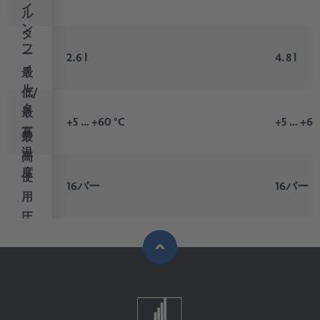
イ
ル
ン
タ
フ
ー
2.6 l
4.8 l
ィ
最
ル
低/
タ
最
+5 … +60 °C
+5 … +60
ー
高
最
温
高
度
使
16バー
16バー
用
圧
力