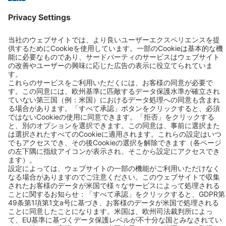
お問い合わせ
BEKO TECHNOLOGIES K.K.
Phone: +81 (44) 3287601
Fax: +81 (44) 3287602
Mail:
info.jp@beko-technologies.com
Address:
ベコテクノロジーズ株式会社
〒210-0855神奈川県川崎市川崎区南渡田町1-1京浜THINKビル8F
お問い合わせ
Follow us