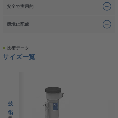
安全で実用的
安全で実用的
環境に配慮
ÖWAMAT
11用レベルインジケータによるフィルター
環境に配慮
監視
技術データ
光学的基準濁度による簡単な排水管理
OEKOSORBの製造コストは、活性炭と比較して40%
サイズ一覧
ドレン流量が変動しても機能的に信頼できる
のCO
しか排出しない。
2
オプション：
ÖWAMAT
11の故障メッセージ送信用無
活性炭と比較してOEKOSORBの吸着容量は5倍に増加
電圧接点
リサイクル可能なポリエチレン製容器
手を汚さず、迅速なフィルター交換が可能なユーザ
ーに配慮したフィルター
ÖWAMAT
11に追加された簡単な構造の霜よけヒータ
ー
技
術