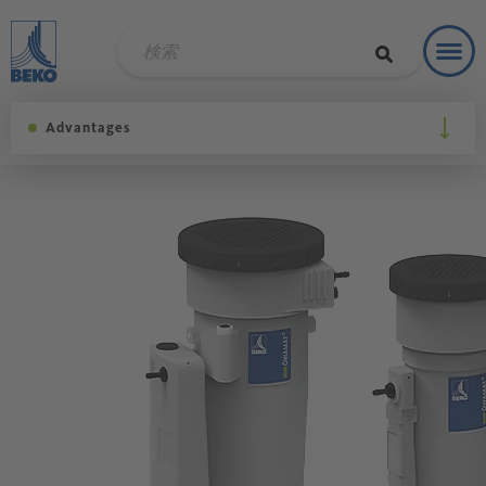
Toggl
ソリュ
Advantages