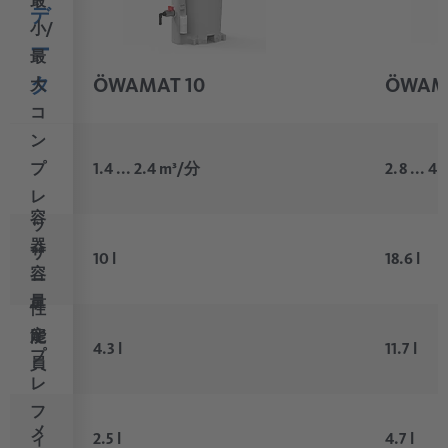
最
デ
小/
ー
最
タ
ÖWAMAT 10
ÖWAMA
大
コ
ン
プ
1.4 ... 2.4 m³/分
2.8 ... 4
レ
容
ッ
器
サ
10 l
18.6 l
容
ー
量
性
定
能
4.3 l
11.7 l
プ
員
レ
フ
メ
2.5 l
4.7 l
ィ