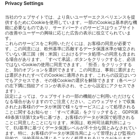
お問い合わせ
BEKO TECHNOLOGIES K.K.
Phone: +81 (44) 3287601
Fax: +81 (44) 3287602
Mail:
info.jp@beko-technologies.com
Address:
ベコテクノロジーズ株式会社
〒210-0855神奈川県川崎市川崎区南渡田町1-1京浜THINKビル8F
お問い合わせ
Follow us