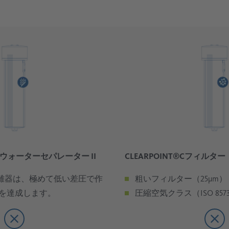
クリアポ
CLEARPO
ォーター
クリアポ
 ウォーターセパレーター II
CLEARPOINT®Cフィルター
ジ式フィ
高性能でエネルギー効
高性能でエネルギー効
高性能でエネルギー効
高性能でエネルギー効
圧縮空気がコンプレッ
ォーター
W水分離器は、極めて低い差圧で作
粗いフィルター（25μm）
高い分離率、低いコス
高い分離率、低いコス
ーラーで冷却されると
高性能ろ過
高性能ろ過
高性能ろ過
高性能ろ過
を達成します。
圧縮空気クラス（ISO 8573-1
高性能でエネルギー効
低抵抗、高分離率で
オイルエアロゾルの堆
オイルエアロゾルの堆
低抵抗、高分離率で
オイルエアロゾルの堆
オイルエアロゾルの堆
システムから時間通り
高い分離率、低いコス
高性能ろ過
腐食や磨耗などの損
プロセスの安全性向
プロセスの安全性向
腐食や磨耗などの損
プロセスの安全性向
プロセスの安全性向
害が発生します： 配