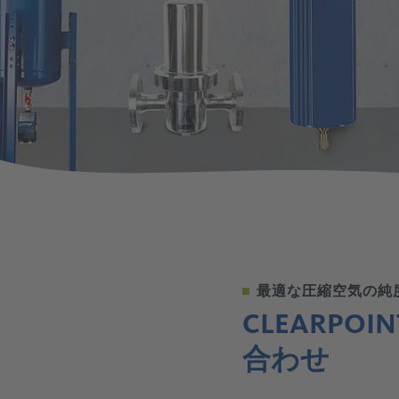
に応じて、ドライでオイルフリーなものから完
概要
概要
最高の効率と純度のために： CLEARPOINT圧縮
最大限の乾燥、最大限の性能： DRYPOINT圧縮
概要
概要
お客様の用途に適したソリューションは、お客
概要
全無菌のものまで、様々な要件があります。当
空気フィルター。
空気ドライヤーは、お客様のビジネスに最適な
様ごとに異なります。すべての業界、すべての
社は、あらゆる圧縮空気の品質に適した処理技
空気品質を保証します。
概要
企業、すべての部門には、独自の要件、市場条
術を提供します。
概要
件、法的目標があります。
概要
概要
最適な圧縮空気の純
CLEARP
合わせ