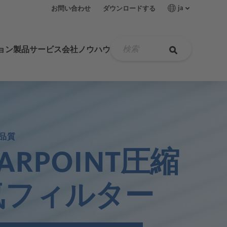
ja
お問い合わせ
ダウンロードする
ョン
製品
サービス
会社
ノウハウ
計測技術製品
油水分離器
ÖWAMAT
高圧フィルター
新世代冷凍式ドライヤー
膜式ドライヤー
DRYPOINT M eco control
露点測定
圧縮空気用ヒーターシステム
品質
制御空気
業界
食品と飲料
メンテナンス
ビジョンと価値観
圧縮空気
圧縮空気のオイルフリー化
ドレン量を計算する
EARPOINT圧縮
圧力監視
無菌空気
製薬業界
歴史
圧縮空気の品質
気フィルター
体積流量測定
医療技術
リーク測定