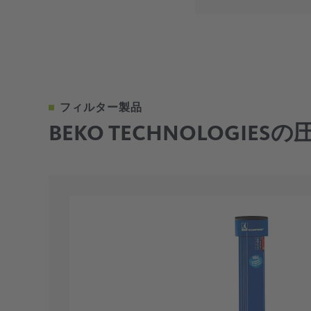
お問い合わせ
フィルター製品
BEKO TECHNOLOGI
お問い合
お問い合
お問い合
お問い合
お問い合
お問い合
お問い合
お問い合
クリアポイント® W ウォーターセパレーター II
クリアポイント® W ウォーターセパレーター II
CLEARPOINT W水分離器は、極めて低い差圧で
CLEARPOINT W水分離器は、極めて低い差圧で
動し、最高の分離率を達成します。
動し、最高の分離率を達成します。