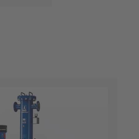
効率的なドレン除去。
積速度が最大10倍向上
イルのためのインテリジェントなハウジ
れた流量で30%から130%の効率的なろ
れた流量で30%から130%の効率的なろ
イルのためのインテリジェントなハウジ
れた流量で30%から130%の効率的なろ
れた流量で30%から130%の効率的なろ
空気システムの性能は低下します。そ
傷を防ぎます。
上
全性が損なわれ、圧縮空気技術のコス
イルのためのインテリジェントなハウジ
れた流量で30%から130%の効率的なろ
、最大99%の水除去が可能。
率
率
、最大99%の水除去が可能。
率
率
ロセス安全性
ロセス安全性
、最大99%の水除去が可能。
率
排出装置と組み合わせ可能。
運転コストの削減
運転コストの削減
排出装置と組み合わせ可能。
運転コストの削減
運転コストの削減
から凝縮水を特に経済的に抽出しま
ロセス安全性
は、流動抵抗の低減です。流体抵抗が
排出装置と組み合わせ可能。
運転コストの削減
も低くなります。水分離器
は、極めて低い圧力差で機能するため、最高
。
クリアポイント®Fフィルター
クリアポイント®Sフィルター
ファインフィルター（1μm）
スーパーファインフィルター（0.01μm）
圧縮空気クラス（ISO 8573-1）： 2.-.2
圧縮空気クラス（ISO 8573-1）： 1.-.2*