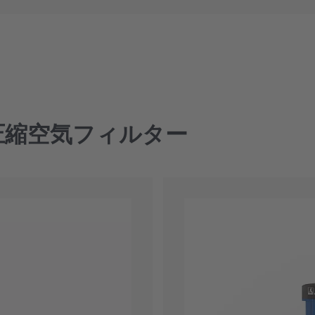
低抵抗、高分離率で
オイルエアロゾルの堆
均一な流速プロファ
エネルギーに最適化さ
エネルギーに最適化さ
均一な流速プロファ
エネルギーに最適化さ
エネルギーに最適化さ
は早期に摩耗し、圧縮
腐食や磨耗などの損
プロセスの安全性向
ング設計。
過を実現
過を実現
ング設計。
過を実現
過を実現
の結果、プロセスの安
均一な流速プロファ
エネルギーに最適化さ
流量最適化設計により
最適なエネルギー効
最適なエネルギー効
流量最適化設計により
最適なエネルギー効
最適なエネルギー効
トが増加します。
ング設計。
過を実現
エネルギー効率とプ
極めて低い差圧
極めて低い差圧
エネルギー効率とプ
極めて低い差圧
極めて低い差圧
流量最適化設計により
最適なエネルギー効
BEKOMAT凝縮水
エネルギーコストと
エネルギーコストと
BEKOMAT凝縮水
エネルギーコストと
エネルギーコストと
水分離器は、圧縮空気
エネルギー効率とプ
極めて低い差圧
最大30%の流量増加
最大30%の流量増加
最大30%の流量増加
最大30%の流量増加
す。ここに決定的なの
パンフレット
BEKOMAT凝縮水
エネルギーコストと
低いほど、運転コスト
ESの圧縮空気フィルター
最大30%の流量増加
CLEARPOINT W
わせ
わせ
わせ
わせ
わせ
わせ
わせ
わせ
の分離率を達成します
CLEARPOINT®Cフィルター
CLEARPOINT®Cフィルター
作
作
粗いフィルター（25μm）
粗いフィルター（25μm）
圧縮空気クラス（ISO 8573-1）： 4.-.4
圧縮空気クラス（ISO 8573-1）： 4.-.4