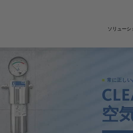
ソリューシ
圧縮空気
レンジ
レンジ
レンジ
レンジ
レンジ
レンジ
お客様の測定ニーズ
レンジ
レンジ
レンジ
レンジ
レンジ
レンジ
レンジ
レンジ
レンジ
レンジ
ドレン水処理技術
凝縮水排水口
QWIK-PURE
フィルター
冷凍式ドライヤー
冷凍式ドライヤー
DRYPOINT M plus
圧縮空気システムに関する問題
圧縮空気用チラー
常に正しい
アプリケーション
空気搬送
自動車
設置
持続可能性
Training Center
圧縮空気の処理
フィルターエレメントの交換
圧縮空気の単位の変換
CL
エマルジョン分離
圧縮空気ろ過
蒸気・滅菌フィルター
効率的なコスト透明性による管理
プロセス空気
化学業界
オリジナル機器メーカーソリューション
最適化
品質
圧縮空気の効率
ツール
空
圧縮空気ドライヤー
モダン、サステナブル、デジタル
エンジニアリング
利用規約
圧縮空気の用語集
計測技術
圧縮空気技術の計測知識