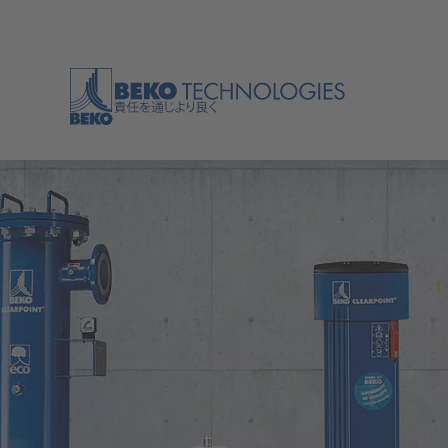
バック
バック
バック
バック
バック
バック
バック
バック
バック
バック
バック
バック
バック
アプリケーション
業界
ドレン水処理技術
油水分離器
冷凍式ドライヤー
膜式ドライヤー
圧縮空気
圧縮空気の効率
ツール
概要
概要
概要
概要
概要
概要
概要
圧縮空気は、ほとんどすべての産業で幅広い用
体積流量や漏れの測定といった業界横断的なト
途に使用されている。システムを調整するため
ピックに加え、各業界には、品質、効率、プロ
の制御空気として、バルク貨物を輸送するため
セスの信頼性といった点で、独自の専門的なア
の搬送空気として、または包装に充填するため
プリケーションや要件がある。
製品
のプロセス空気として。
圧縮空気ろ過
圧縮空気ドライヤー
計測技術
処理技術
概要
ソリューション
サービス
会社
ノウハウ
現代の生産技術には圧縮空気が必要です。用途
概要