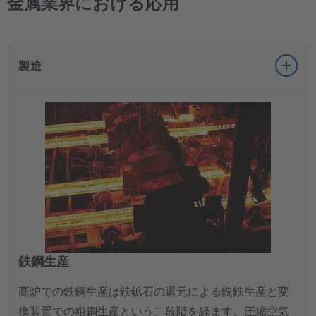
金属業界における応用
製造
鉄鋼生産
高炉での鉄鋼生産は鉄鉱石の還元による銑鉄生産と変
換装置での粗鋼生産という二段階を経ます。圧縮空気