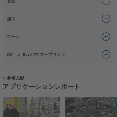
サンドブラスト
表面
金属や金属部品の生産工程中に表面から堆積や粒子を
表面技術
完全に除去することは必須であり、こうしないと、表
加工
面処理などの下流処理が必要になりコスト増になるか
パウダーコーティング（粉体塗装）は金属にも非金属
らです。一つの方法としてサンドブラストがあります
にも適したコーティング技術です。静電粉体塗装(EPS)
ツール
が、これは圧縮空気吹き付けとも呼ばれることがあり
切断、溶接
と流動浸漬法の二つのプロセスがあります。
ます。この手法は材料から塗装材料の残留や汚れ、錆
空気圧ツール
3D – メタルパウダープリント
金属の切断や溶接にレーザーをよく利用します。レー
びを除去したり、ワークを変形したり、表面特性処理
圧縮空気はワークに吹き付けたり、粉体の送りあるい
ザー溶接でもレーザーカットでも圧縮空気を使用しま
のために使用します。
は流動化のために使用します。また、コーティングス
金属工業においても多くのツールを圧縮空気で操作し
す。これらの用途では加工中にも最終製品にも問題が
ペースの中で圧縮空気を投入エアーとスプレーエアー
3D – メタルパウダープリント
制御します。適切な圧縮空気の品質は、機械やプラン
圧縮空気は吹き付け材料をノズルに加速させて通すの
生じないように、油分がなく乾燥し、清潔な圧縮空気
として使用することもできます。圧縮空気の品質は最
参考文献
トに蒸気が過剰にあったり、配管の腐食があると生産
に使用します。吹き付け材料が高速で表面に当たり処
3Dメタルプリンティングプロセスは従来プロセスより
は必須です。
終製品に影響します。例えば、油分がある圧縮空気は
アプリケーションレポート
停止の頻繁な原因になるので、必須条件です。
理する必要があります。
数点において優れます：付加製造は複雑な部品の製造
被膜の開口（クレーター）や泡、流動床のクレーター
レーザー溶接では最大8 barの圧縮空気を使用し、金属
を可能にし、材料を節約し、生産が高速化し、故障原
圧縮空気ツールの一例に圧縮空気ハンマーがあります
発生などの問題につながります。
粒子や材料蒸気を溶接レンズから除外し、損傷を防止
因が減ります。選択的レーザー溶融法(SLM)では部品を
（鉄鋼生産を参照)。このハンマーはコア排出、炉やパ
しています。このプロセスはクロスジェットユニット
圧縮空気が必要なその他のプロセスには、直流電気を
層状に積層していきます。このプロセスは通常は保護
ンから素材を割り出すために使用します。さらに圧縮