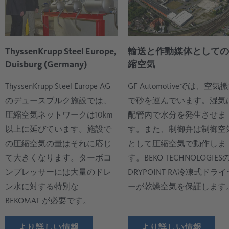
という装置を使って行います。
印加しつつ硫酸で電解するアルミニウム生産によく使
ガス環境で行います。保護ガスとしては通常、窒素発
空気スタンプ装置や圧縮空気研磨機も使用されます。
用される電解方式があります。陽極酸化処理には電解
生装置を使用して一部は圧縮空気から生成する窒素ガ
レーザーカットではプロセス方式に応じて圧縮空気を
質の運動が必要であり、このために浄化した油分のな
スを使用します。圧縮空気は、コンポーネントやプロ
ミラーチャンネルの洗浄や溶融物の除去に使用しま
い圧縮空気を投入します。
セスが汚染されず、停止、クリーニング、交換による
ThyssenKrupp Steel Europe,
輸送と作動媒体としての
す。切断工程では切断ガスとしても利用されます。清
費用が発生しないようにするため、一定品質がなけれ
Duisburg (Germany)
縮空気
潔な圧縮空気が材料表面を冷却し、切断品質を高めま
表面改質には加熱噴霧工法があります。この技術では
ばなりません。
す。さらに圧縮空気は蒸発した材料や、その他の材料
圧縮空気とともに火炎噴射やアーク式溶射も使用しま
ThyssenKrupp Steel Europe AG
GF Automotiveでは、空気
を除去するのにも使用します。.
す。この場合、圧縮空気は溶射材料を表面に溶射され
のデュースブルク施設では、
で砂を運んでいます。湿気
る噴霧気体として機能します。
圧縮空気ネットワークは10km
配管内で水分を発生させま
以上に延びています。施設で
す。また、制御弁は制御空
の圧縮空気の量はそれに応じ
として圧縮空気で動作しま
て大きくなります。ターボコ
す。BEKO TECHNOLOGIES
ンプレッサーには大量のドレ
DRYPOINT RA冷凍式ドライ
ン水に対する特別な
ーが乾燥空気を保証します
BEKOMAT が必要です。
より詳しい情報
より詳しい情報