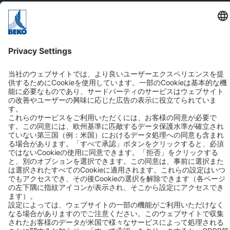
ソリューション
アプリケーション
業界
お問い合わせ
BEKO TECHNOLOGIES K.K.
Phone: +81 (44) 3287601
Fax: +81 (44) 3287602
Mail:
info.jp@beko-technologies.com
Address:
ベコテクノロジーズ株式会社
〒210-0855神奈川県川崎市川崎区南渡田町1-1京浜THINKビル8F