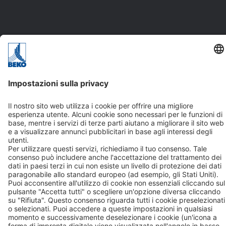
Contatto
BEKO TECHNOLOGIES S.r.l. a socio unico
Via Druento, 82
10078 – Venaria Reale (TO)
T: +39 011 4500 576
+39 011 4500 577
F: +39 011 4500 578
Contatto
Seguiteci su