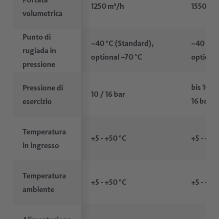
1250 m³/h
1550 m³
volumetrica
Punto di
–40 °C (Standard),
–40 °C 
rugiada in
optional –70 °C
optional
pressione
bis 10 b
Pressione di
10 / 16 bar
16 bar
esercizio
Temperatura
+5 - +50 °C
+5 - +50
in ingresso
Temperatura
+5 - +50 °C
+5 - +50
ambiente