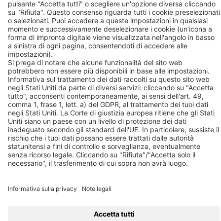
Visione e valori
Condizioni e Termini Generali
Attività
Prodotti
Air Audit
Know-How
Contatto
BEKO TECHNOLOGIES S.r.l. a socio unico
Via Druento, 82
10078 – Venaria Reale (TO)