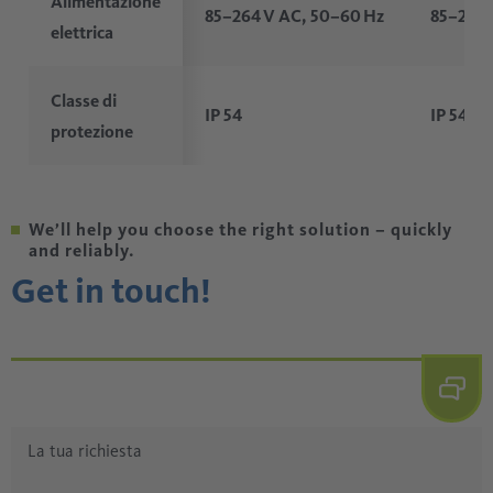
Alimentazione
85–264 V AC, 50–60 Hz
85–264 
elettrica
Classe di
IP 54
IP 54
protezione
We’ll help you choose the right solution – quickly
and reliably.
Get in touch!
La tua richiesta