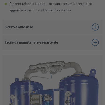
Rigenerazione a freddo – nessun consumo energetico
aggiuntivo per il riscaldamento esterno
Sicuro e affidabile
A prova di guasto: il flusso d'aria compressa è garantito
Facile da manutenere e resistente
anche in caso di interruzione di corrente
Distribuzione uniforme dell'aria compressa nel processo
Struttura robusta con ampio accesso per la manutenzione
di adsorbimento
Comandi intuitivi, facile ispezione
Su richiesta: modalità standby per il funzionamento
Espandibile con accessori del sistema modulare BEKO
controllato tramite DTP
TECH