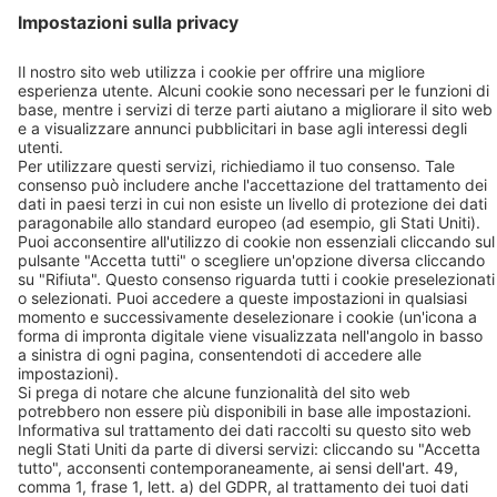
Contatto
BEKO TECHNOLOGIES S.r.l. a socio unico
Via Druento, 82
10078 – Venaria Reale (TO)
T: +39 011 4500 576
+39 011 4500 577
F: +39 011 4500 578
Contatto
Seguiteci su