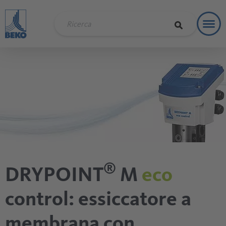
Toggl
Soluzi
®
DRYPOINT
M
eco
control: essiccatore a
membrana con