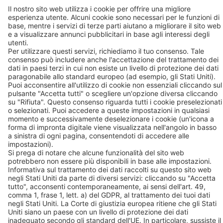
Contatto
BEKO TECHNOLOGIES S.r.l. a socio unico
Via Druento, 82
10078 – Venaria Reale (TO)
T: +39 011 4500 576
+39 011 4500 577
F: +39 011 4500 578
Contatto
Seguiteci su