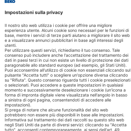
Know-How
Contatto
BEKO TECHNOLOGIES S.r.l. a socio unico
Via Druento, 82
10078 – Venaria Reale (TO)
T: +39 011 4500 576
+39 011 4500 577
F: +39 011 4500 578
Contatto