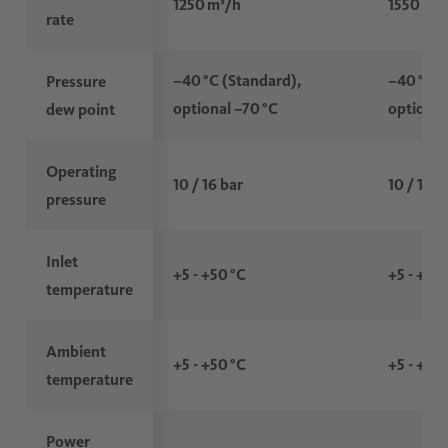
1250 m³/h
1550 m³
rate
–40 °C (Standard),
–40 °C (
Pressure
optional –70 °C
optional
dew point
Operating
10 / 16 bar
10 / 16 b
pressure
Inlet
+5 - +50 °C
+5 - +50 
temperature
Ambient
+5 - +50 °C
+5 - +50 
temperature
Power