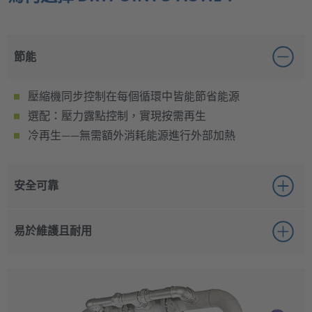
節能
壓縮機同步控制在每個循環中皆能節省能源
選配：壓力露點控制，實現按需再生
冷再生——無需額外消耗能源進行外部加熱
安全可靠
故障安全運作：即使發生停電，仍可維持壓縮空氣流量
易於維護且耐用
吸附過程具備均勻的氣流分布
可選配備用模式，適用於 DTP 控制運作
堅固的設計，配備大型檢修口
直覺式操作，檢修便捷
可選用 BEKO TECH 模組化系統的配件進行擴充