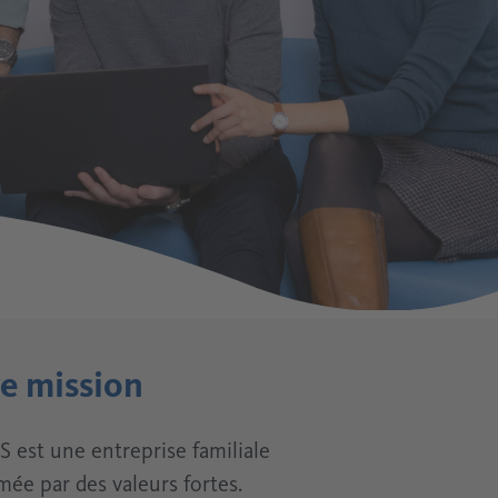
Métallurgie
Détection des fuites
Industrie du ciment
Enregistrement des données de mesure
Mesure des vapeurs d'huile
Analyse mobile de l'air comprimé
e mission
st une entreprise familiale
ée par des valeurs fortes.