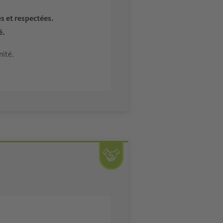
es et respectées.
é.
nité.