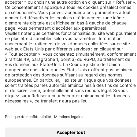
F-57208 Sarreguemines Cedex
Tél. +33 387 28 38 00
Contact
Liens
© 2026 BEKO TECHNOLOGIES
Plan de site
Gérer les cookies
Privacy
Mentions légales
Privacy Settings