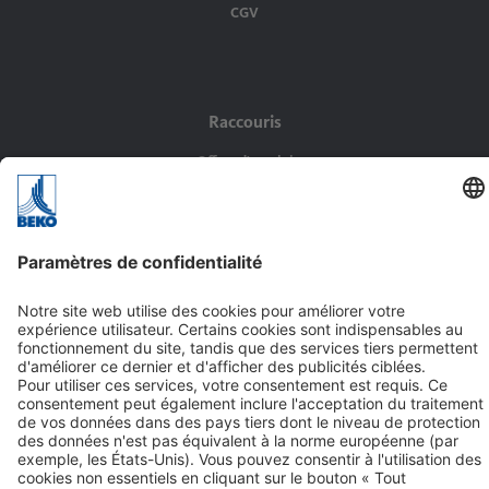
CGV
Raccouris
Offres d'emploi
Solutions
Produits
Service
Contact
BEKO TECHNOLOGIES SARL
Zone Industrielle
1, rue des Frères Rémy
BP 10816