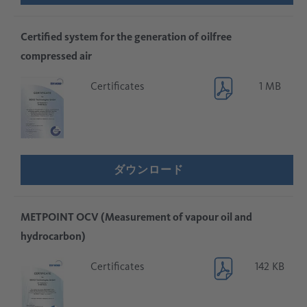
Certified system for the generation of oilfree
compressed air
Certificates
1 MB
ダウンロード
METPOINT OCV (Measurement of vapour oil and
hydrocarbon)
Certificates
142 KB