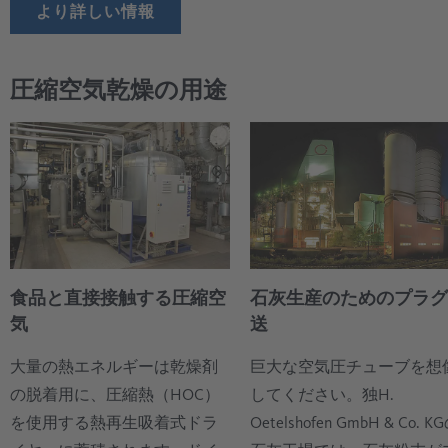
より詳しい情報
圧縮空気乾燥の用途
食品と直接接触する圧縮空
石灰生産のためのプラグ
気
送
大量の熱エネルギーは乾燥剤
巨大な空気圧チューブを想
の脱着用に、圧縮熱（HOC）
してください。独H.
を使用する熱再生吸着式ドラ
Oetelshofen GmbH & Co. K