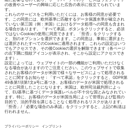
BEKO TECHNOLOGIES K.K.
Phone: +81 (44) 3287601
Fax: +81 (44) 3287602
Mail:
info.jp@beko-technologies.com
Address:
ベコテクノロジーズ株式会社
〒210-0855神奈川県川崎市川崎区南渡田町1-1京浜THINKビル8F
お問い合わせ
Follow us