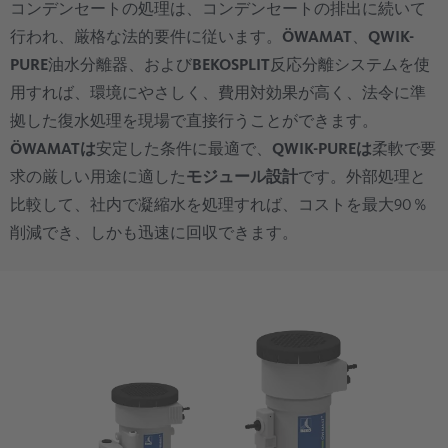
コンデンセートの処理は、コンデンセートの排出に続いて
行われ、厳格な法的要件に従います。
ÖWAMAT
、
QWIK-
PURE
油水分離器、および
BEKOSPLIT
反応分離システムを使
用すれば、環境にやさしく、費用対効果が高く、法令に準
拠した復水処理を現場で直接行うことができます。
ÖWAMATは
安定した条件に最適で、
QWIK-PUREは
柔軟で要
求の厳しい用途に適した
モジュール設計
です。外部処理と
比較して、社内で凝縮水を処理すれば、コストを最大90％
削減でき、しかも迅速に回収できます。