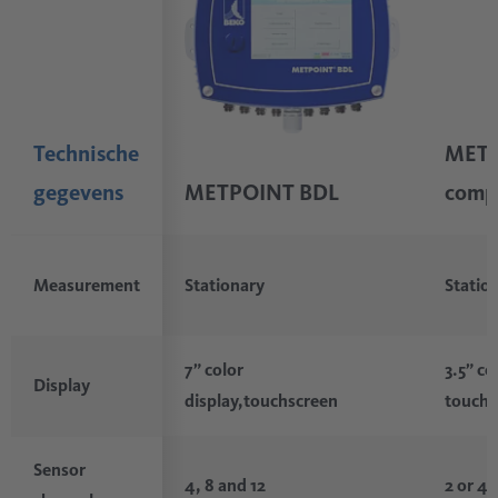
Technische
METP
gegevens
METPOINT BDL
comp
Measurement
Stationary
Statio
7” color
3.5” co
Display
display,touchscreen
touchs
Sensor
4, 8 and 12
2 or 4