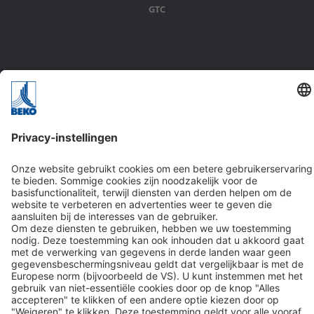
GTC
Oplossingen
Persluchttoepassingen
Branches
Contact
BEKO TECHNOLOGIES B.V.
Veenen 12
NL-4703 RB Roosendaal
T: +31 165 320 300