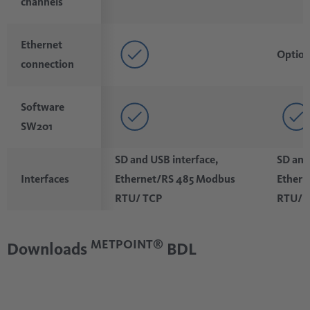
channels
Ethernet
Option
connection
Software
SW201
SD and USB interface,
SD and
Ethernet/RS 485 Modbus
Ethern
Interfaces
RTU/ TCP
RTU/ 
METPOINT®
Downloads
BDL