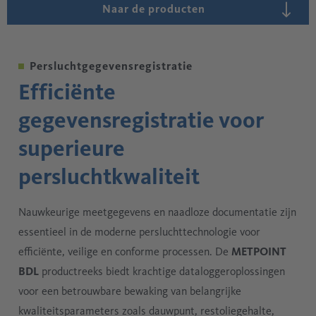
Naar de producten
3,5" kleurenscherm, eenvoudige bediening via touchscreen
Robuust ontwerp voor industriële toepassingen
7" kleurenscherm, eenvoudige bediening via touchscreen
Persluchtgegevensregistratie
Efficiënte
gegevensregistratie voor
superieure
persluchtkwaliteit
Nauwkeurige meetgegevens en naadloze documentatie zijn
essentieel in de moderne persluchttechnologie voor
efficiënte, veilige en conforme processen. De
METPOINT
BDL
productreeks biedt krachtige dataloggeroplossingen
voor een betrouwbare bewaking van belangrijke
kwaliteitsparameters zoals dauwpunt, restoliegehalte,