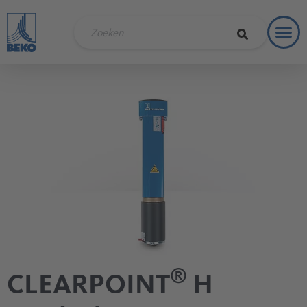
Toggl
Oploss
®
CLEARPOINT
H