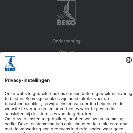
Onderneming
Over ons
Waarden en visie
GTC
Oplossingen
Persluchttoepassingen
Branches