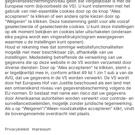
Contact
BEKO TECHNOLOGIES B.V.
Veenen 12
NL-4703 RB Roosendaal
T: +31 165 320 300
Contact
Follow us
© 2026 BEKO TECHNOLOGIES