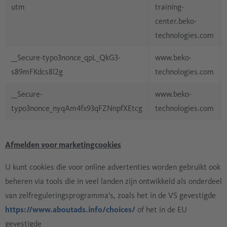
utm
training-
center.beko-
technologies.com
__Secure-typo3nonce_qpL_QkG3-
www.beko-
s89mFKdcs8l2g
technologies.com
__Secure-
www.beko-
typo3nonce_nyqAm4fx93qFZNnpfXEtcg
technologies.com
Afmelden voor marketingcookies
U kunt cookies die voor online advertenties worden gebruikt ook
beheren via tools die in veel landen zijn ontwikkeld als onderdeel
van zelfreguleringsprogramma's, zoals het in de VS gevestigde
https://www.aboutads.info/choices/
of het in de EU
gevestigde