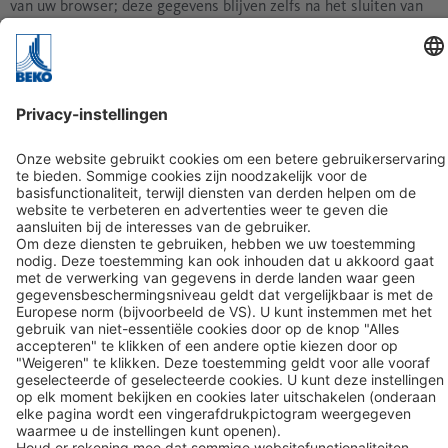
van uw browser; deze gegevens blijven zelfs na het sluiten van
het browservenster of het afsluiten van het programma
bewaard en kunnen worden gelezen als u de cache niet actief
wist.
Lokale opslag maakt het mogelijk dat uw voorkeuren bij het
gebruik van onze websites op uw computer worden opgeslagen
en door u worden gebruikt.
De functie van sessieopslag is in wezen dezelfde als die van
lokale opslag, behalve dat de betreffende gegevens onmiddellijk
na het sluiten van de browser ("sessie") automatisch uit de
cache van uw browser worden verwijderd.
Derden hebben geen toegang tot de gegevens die zijn
opgeslagen in lokale opslag of sessieopslag. Deze worden niet
gedeeld met derden en worden niet gebruikt voor
reclamedoeleinden. Deze technologie wordt met name gebruikt