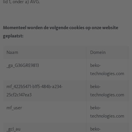
lid 1, onder a) AVG.
Momenteel worden de volgende cookies op onze website
geplaatst:
Naam
Domein
_ga_G36GRE9813
beko-
technologies.com
mf_422b5471-b1f5-484b-a234-
beko-
25cf2c147ea3
technologies.com
mf_user
beko-
technologies.com
_gcl_au
beko-