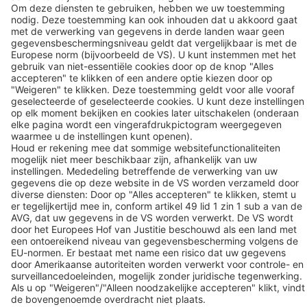
BEKO TECHNOLOGIES B.V.
individueel aangepast..
Veenen 12
NL-4703 RB Roosendaal
T: +31 165 320 300
Contact
Follow us
© 2026 BEKO TECHNOLOGIES
Sitemap
Cookie-instellingen aanpassen
Privacy
Impressum
Privacy Settings