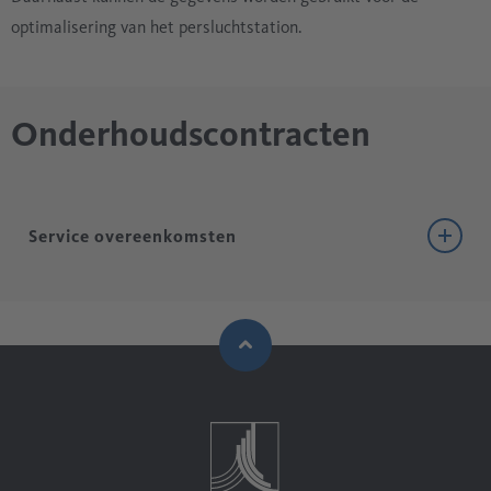
optimalisering van het persluchtstation.
Onderhoudscontracten
Service overeenkomsten
BEKO
TECHNOLOGIES biedt omvattende service
overeenkomsten voor klanten aan, waarbij grote waarde
wordt gehecht aan de rentabiliteit en zekerheid van uw
investering en wij vaste onderhoudskosten voor een vast
overeengekomen periode willen calculeren.
Onze service overeenkomsten worden individueel