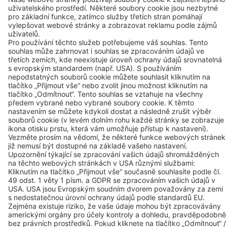
Kontakt
BEKO TECHNOLOGIES s.r.o.
Na Pankráci 322/26
140 00 Praha 4
Telefon: +420 24 14 14 717
Telefon: +420 24 14 09 333
Mobil: +420 606 066 115
Kontakt
Odkazy