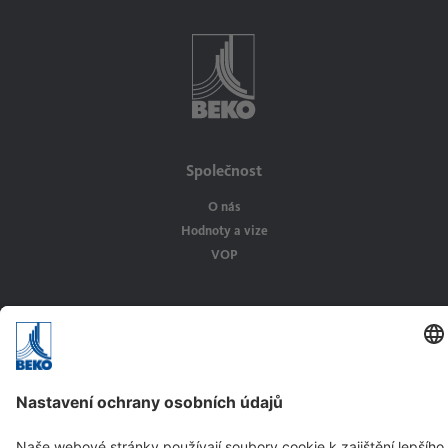
Společnost
O nás
Hodnoty a vize
VOP
Řešení
Aplikace
Odvětví průmyslu