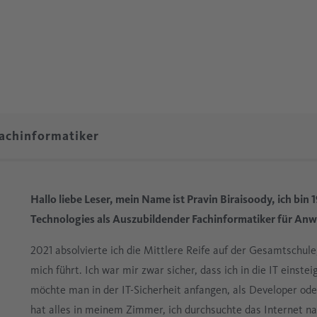
Elektronik
Drucklufttechnik
Ölfrei
Glasindustrie
Prozesstechnik
Fachinformatiker
Hallo liebe Leser, mein Name ist Pravin Biraisoody, ich bin 
Technologies als Auszubildender Fachinformatiker für A
2021 absolvierte ich die Mittlere Reife auf der Gesamtschule
mich führt. Ich war mir zwar sicher, dass ich in die IT einst
möchte man in der IT-Sicherheit anfangen, als Developer od
hat alles in meinem Zimmer, ich durchsuchte das Internet n