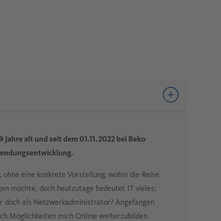
Metallindustrie
Datenerfassung für Druckluftsysteme
Zementindustrie
Öldampfmessung
Mobile Druckluftanalyse
19 Jahre alt und seit dem 01.11.2022 bei Beko
nwendungsentwicklung.
, ohne eine konkrete Vorstellung, wohin die Reise
eigen möchte, doch heutzutage bedeutet IT vieles:
er doch als Netzwerkadministrator? Angefangen
ach Möglichkeiten mich Online weiterzubilden.