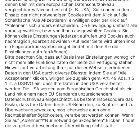
Im Taubental 7
D-41468 Neuss
Kontakt
Folgen Sie uns:
kununu Top Company 2024