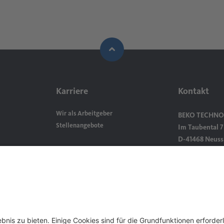
Karriere
Kontakt
Wir als Arbeitgeber
BEKO TECHNO
Stellenangebote
Im Taubental 
D-41468 Neuss
Kontakt