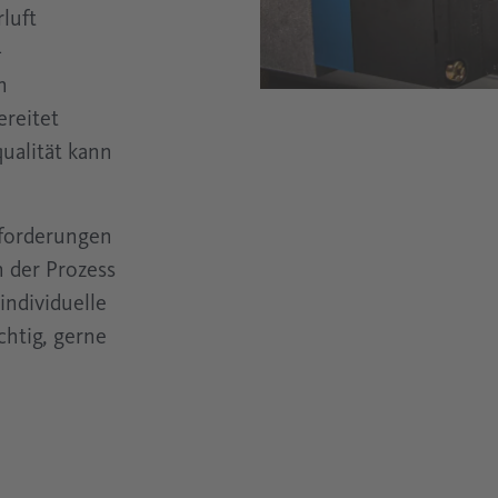
luft
-
n
ereitet
ualität kann
nforderungen
n der Prozess
individuelle
chtig, gerne