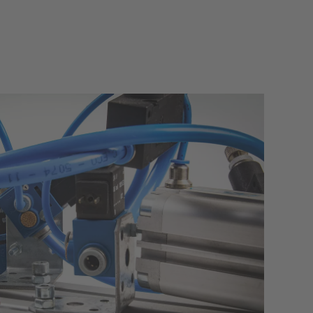
Leckageortung
Metallindustrie
Datenerfassung für Druckluftsysteme
Zementindustrie
Öldampfmessung
Mobile Druckluftanalyse