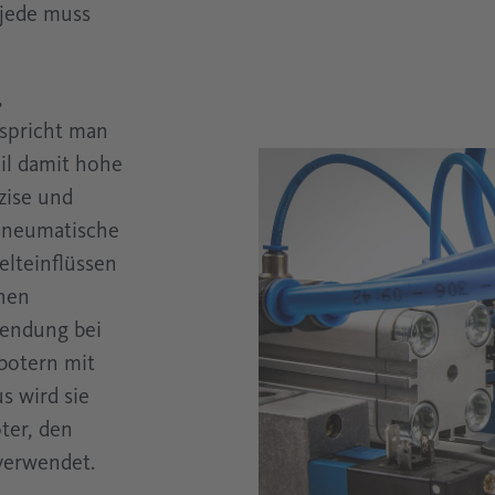
jede muss
Messtechnikwissen für Fachkräfte in der
Druckluft Messtechnik
Elektronik
Drucklufttechnik
,
Ölfrei
Glasindustrie
 spricht man
eil damit hohe
Prozesstechnik
zise und
 pneumatische
lteinflüssen
hen
wendung bei
botern mit
 wird sie
ter, den
verwendet.