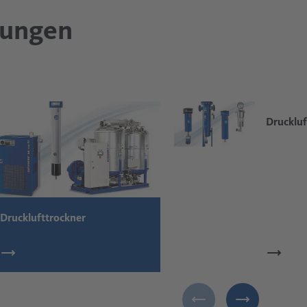
lungen
Druckluft
Drucklufttrockner