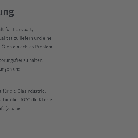
lung
t für Transport,
lität zu liefern und eine
e Öfen ein echtes Problem.
törungsfrei zu halten.
rungen und
 für die Glasindustrie,
ratur über 10°C die Klasse
t (z.b. bei