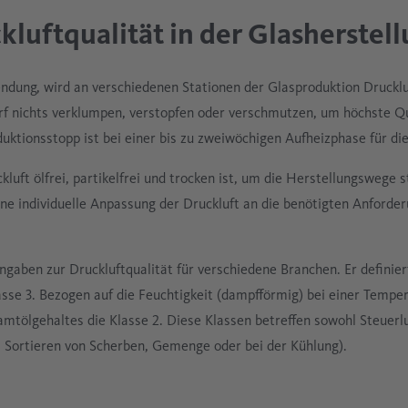
luftqualität in der Glasherstel
dung, wird an verschiedenen Stationen der Glasproduktion Druckluf
f nichts verklumpen, verstopfen oder verschmutzen, um höchste Qua
duktionsstopp ist bei einer bis zu zweiwöchigen Aufheizphase für di
kluft ölfrei, partikelfrei und trocken ist, um die Herstellungswege s
eine individuelle Anpassung der Druckluft an die benötigten Anforde
aben zur Druckluftqualität für verschiedene Branchen. Er definiert
asse 3. Bezogen auf die Feuchtigkeit (dampfförmig) bei einer Tempe
amtölgehaltes die Klasse 2. Diese Klassen betreffen sowohl Steuerluf
m Sortieren von Scherben, Gemenge oder bei der Kühlung).