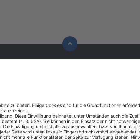
Karriere
Kontakt
Wir als Arbeitgeber
BEKO TECHNO
Stellenangebote
Im Taubental 
D-41468 Neuss
Kontakt