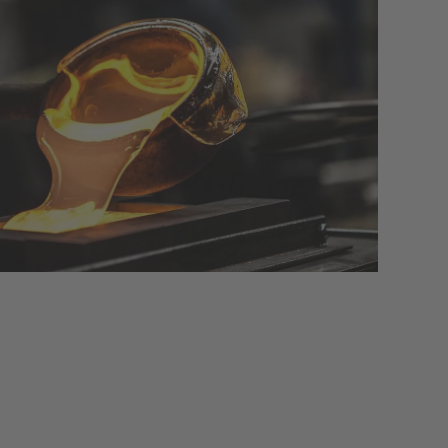
Leckageortung
Metallindustrie
Datenerfassung für Druckluftsysteme
Zementindustrie
Öldampfmessung
Mobile Druckluftanalyse