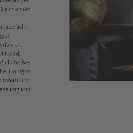
ulverartiges
Messtechnikwissen für Fachkräfte in der
lze in einem
Druckluft Messtechnik
Elektronik
Drucklufttechnik
rm gebracht
Ölfrei
Glasindustrie
gibt,
erfahren.
Prozesstechnik
llt wird,
f ein heißes
he. Hohlglas
s robust und
redelung und