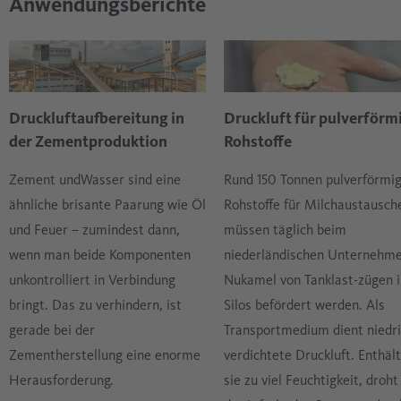
Anwendungsberichte
Druckluftaufbereitung in
Druckluft für pulverförm
der Zementproduktion
Rohstoffe
Zement undWasser sind eine
Rund 150 Tonnen pulverförmi
ähnliche brisante Paarung wie Öl
Rohstoffe für Milchaustausch
und Feuer – zumindest dann,
müssen täglich beim
wenn man beide Komponenten
niederländischen Unternehm
unkontrolliert in Verbindung
Nukamel von Tanklast-zügen i
bringt. Das zu verhindern, ist
Silos befördert werden. Als
gerade bei der
Transportmedium dient niedr
Zementherstellung eine enorme
verdichtete Druckluft. Enthält
Herausforderung.
sie zu viel Feuchtigkeit, droht