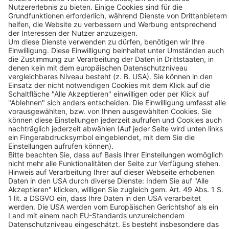
BEKO TECHNOLOGIES GMBH
Im Taubental 7
D-41468 Neuss
Kontakt
Folgen Sie uns:
kununu Top Company 2024