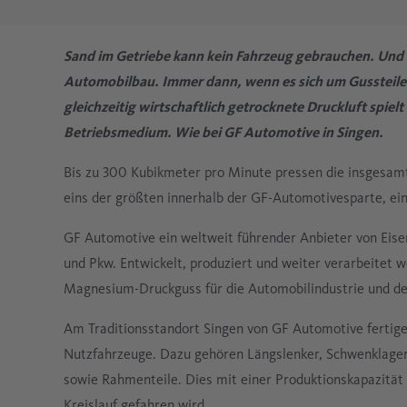
nach Anwendung reichen die Anforderungen von
ÜBERSICHT
Produkte für eine effiziente Kondensatab- und
Für maximale Effizienz und Reinheit: CLEARPOINT
Maximale Trocknung, maximale Leistung:
Entdecken Sie Präzision und Zuverlässigkeit in
Ölfreie Luft ohne Kompromisse: Unsere Ölfrei
ÜBERSICHT
Unsere Expertise und langjährige Erfahrung
Die richtige Lösung für Ihre Anwendung ist so
Seit über vier Jahrzehnten stehen wir für
Hinter jeder Anwendung steckt die
trocken und ölfrei bis hin zu absolut steril. Wir
Aufbereitung
Druckluftfilter.
DRYPOINT Drucklufttrockner garantieren
unserem Messtechnik-Portfolio. Steigern Sie
Druckluftlösungen setzen Maßstäbe für Qualität
Sand im Getriebe kann kein Fahrzeug gebrauchen. Und 
sichern Ihnen professionelle
individuell wie Sie. Jede Branche, jedes
leistungsstarke, weltweit erprobte Druckluft- und
Herausforderung Druckluft: Partikel, Feuchtigkeit
bieten die passende Aufbereitungstechnik für jede
optimale Luftqualität für Ihren Betrieb.
Effizienz und Produktivität mit erstklassigen
und Zuverlässigkeit.
Automobilbau. Immer dann, wenn es sich um Gussteile
ÜBERSICHT
ÜBERSICHT
Luftqualitätsprüfungen sowie Wartungs- und
Unternehmen und jeder Bereich hat ganz eigene
Druckgastechnik.
und Öl wollen beherrscht werden. Wir machen die
Druckluftqualität.
Produkten.
gleichzeitig wirtschaftlich getrocknete Druckluft spielt
ÜBERSICHT
ÜBERSICHT
Reparaturservices – für zuverlässige Leistung,
Anforderungen, Marktbedingungen und
Zusammenhänge klar – und zeigen, wie clevere
Betriebsmedium. Wie bei GF Automotive in Singen.
ÜBERSICHT
ÜBERSICHT
ÜBERSICHT
konstante Druckluftqualität und effizienten
gesetzliche Zielvorgaben.
Aufbereitung Qualität, Zuverlässigkeit und
Anlagenbetrieb.
Bis zu 300 Kubikmeter pro Minute pressen die insgesamt
Effizienz sichert.
ÜBERSICHT
eins der größten innerhalb der GF-Automotivesparte, ein
ÜBERSICHT
ÜBERSICHT
GF Automotive ein weltweit führender Anbieter von Eise
und Pkw. Entwickelt, produziert und weiter verarbeitet
Magnesium-Druckguss für die Automobilindustrie und de
Am Traditionsstandort Singen von GF Automotive fertige
Nutzfahrzeuge. Dazu gehören Längslenker, Schwenklager,
sowie Rahmenteile. Dies mit einer Produktionskapazität
Kreislauf gefahren wird.