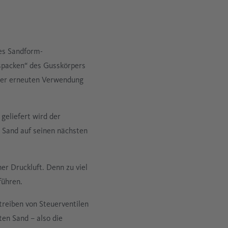
des Sandform-
spacken“ des Gusskörpers
iner erneuten Verwendung
geliefert wird der
 Sand auf seinen nächsten
er Druckluft. Denn zu viel
führen.
treiben von Steuerventilen
en Sand – also die