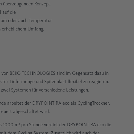
ch überzeugenden Konzept.
l auf die
trom oder auch Temperatur
in erheblichem Umfang.
o
von BEKO TECHNOLOGIES sind im Gegensatz dazu in
ster Liefermenge und Spitzenlast flexibel zu reagieren.
 zwei Systemen für verschiedene Leistungen.
de arbeitet der DRYPOINT RA eco als CyclingTrockner,
euert abgeschaltet wird.
ls 1000 m³ pro Stunde vereint der DRYPOINT RA eco die
mit dem Cycling System. Zusätzlich wird auch der