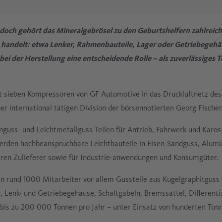
Elektronik
Drucklufttechnik
Ölfrei
doch gehört das Mineralgebrösel zu den Geburtshelfern zahlrei
Glasindustrie
 handelt: etwa Lenker, Rahmenbauteile, Lager oder Getriebegehä
 bei der Herstellung eine entscheidende Rolle – als zuverlässiges 
Prozesstechnik
 sieben Kompressoren von GF Automotive in das Druckluftnetz des 
er international tätigen Division der börsennotierten Georg Fische
nguss- und Leichtmetallguss-Teilen für Antrieb, Fahrwerk und Karo
 werden hochbeanspruchbare Leichtbauteile in Eisen-Sandguss, Alu
ren Zulieferer sowie für Industrie-anwendungen und Konsumgüter.
n rund 1000 Mitarbeiter vor allem Gussteile aus Kugelgraphitguss
 Lenk- und Getriebegehäuse, Schaltgabeln, Bremssättel, Differenti
 bis zu 200 000 Tonnen pro Jahr – unter Einsatz von hunderten Ton