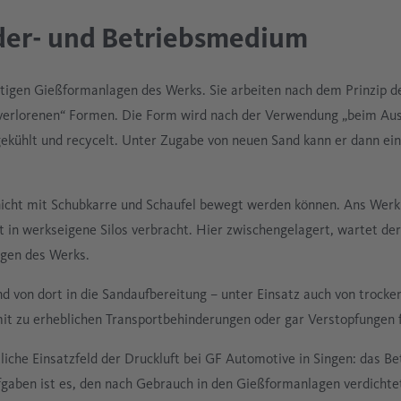
rder- und Betriebsmedium
altigen Gießformanlagen des Werks. Sie arbeiten nach dem Prinzip 
verlorenen“ Formen. Die Form wird nach der Verwendung „beim Au
 gekühlt und recycelt. Unter Zugabe von neuen Sand kann er dann e
nicht mit Schubkarre und Schaufel bewegt werden können. Ans Werk 
 in werkseigene Silos verbracht. Hier zwischengelagert, wartet der
agen des Werks.
nd von dort in die Sandaufbereitung – unter Einsatz auch von trocken
it zu erheblichen Transportbehinderungen oder gar Verstopfungen 
liche Einsatzfeld der Druckluft bei GF Automotive in Singen: das Be
gaben ist es, den nach Gebrauch in den Gießformanlagen verdichtet