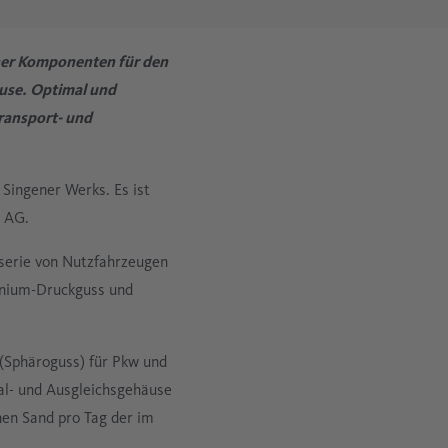
Metallindustrie
Datenerfassung für Druckluftsysteme
cher Komponenten für den
Zementindustrie
use. Optimal und
Transport- und
Öldampfmessung
Mobile Druckluftanalyse
Singener Werks. Es ist
r AG.
sserie von Nutzfahrzeugen
minium-Druckguss und
 (Sphäroguss) für Pkw und
al- und Ausgleichsgehäuse
nen Sand pro Tag der im