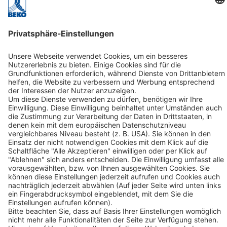
BEKO TECHNOLOGIES GMBH
Im Taubental 7
D-41468 Neuss
Kontakt
Folgen Sie uns:
kununu Top Company 2024