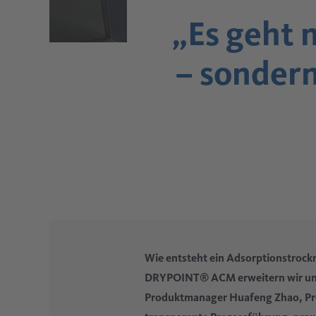
„Es geht 
– sondern
Wie entsteht ein Adsorptionstrockn
DRYPOINT® ACM erweitern wir unse
Produktmanager Huafeng Zhao, Pro