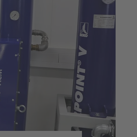
Metallindustrie
Datenerfassung für Druckluftsysteme
Zementindustrie
Öldampfmessung
Mobile Druckluftanalyse