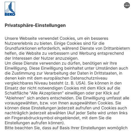
Karriere
Wir als Arbeitgeber
Stellenangebote
Kontakt
BEKO TECHNOLOGIES GMBH
Im Taubental 7
D-41468 Neuss
Kontakt