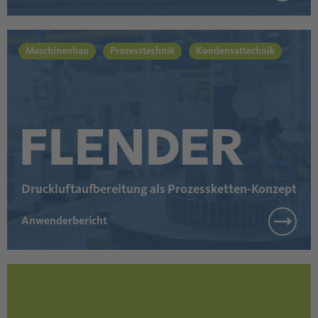
Maschinenbau
Prozesstechnik
Kondensattechnik
Druckluftaufbereitung als Prozessketten-Konzept
Anwenderbericht