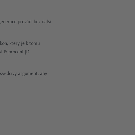
generace provádí bez další
íkon, který je k tomu
 15 procent již
esvědčivý argument, aby