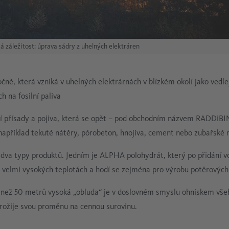
á záležitost: úprava sádry z uhelných elektráren
ně, která vzniká v uhelných elektrárnách v blízkém okolí jako vedle
h na fosilní paliva
í přísady a pojiva, která se opět – pod obchodním názvem RADDiBI
h například tekuté nátěry, pórobeton, hnojiva, cement nebo zubařské 
dva typy produktů. Jedním je ALPHA polohydrát, který po přidání v
i velmi vysokých teplotách a hodí se zejména pro výrobu potěrových
ce než 50 metrů vysoká „obluda“ je v doslovném smyslu ohniskem vše
prožije svou proměnu na cennou surovinu.