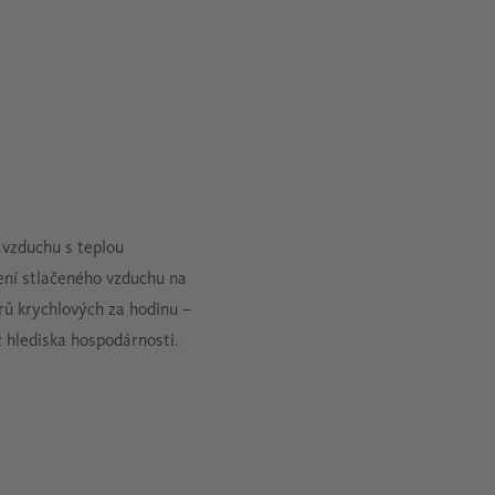
vzduchu s teplou
ení stlačeného vzduchu na
rů krychlových za hodinu –
 hlediska hospodárnosti.