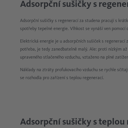
Adsorpční sušičky s regene
Adsorpční sušičky s regenerací za studena pracují s krát
spotřeby tepelné energie. Vlhkost se vynáší ven pomocí 
Elektrická energie je u adsorpčních sušiček s regenerací z
potřeba, je tedy zanedbatelně malý. Ale: proti nízkým až
upraveného stlačeného vzduchu, vztaženo na plné zatížení
Náklady na ztráty profukovacího vzduchu se rychle sčíta
se rozhodla pro zařízení s teplou regenerací.
Adsorpční sušičky s teplou