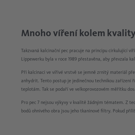
Mnoho víření kolem kvalit
Takzvaná kalcinační pec pracuje na principu cirkulující ví
Lippewerku byla v roce 1989 přestavěna, aby převzala kal
Při kalcinaci ve vířivé vrstvě se jemně zrnitý materiál 
anhydrit. Tento postup je jedinečnou technikou zařízení 
teplotám. Tak se podaří ve velkoprovozovém měřítku dosá
Pro pec 7 nejsou výkyvy v kvalitě žádným tématem. Z tech
bodů ohnivého obra jsou jeho tkaninové filtry. Pokud příliš