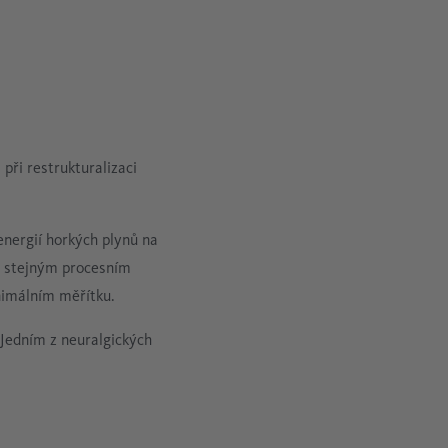
 při restrukturalizaci
energií horkých plynů na
 a stejným procesním
nimálním měřítku.
 Jedním z neuralgických