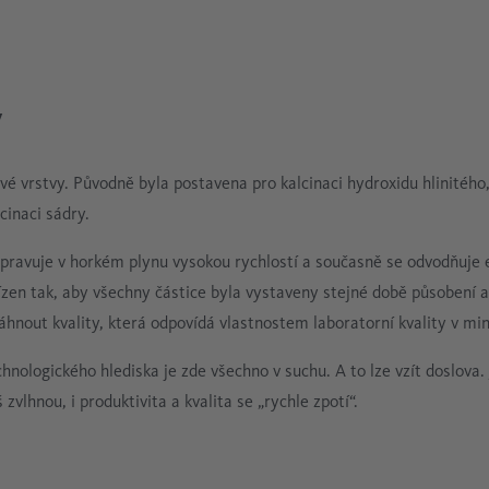
y
řivé vrstvy. Původně byla postavena pro kalcinaci hydroxidu hlinitého,
cinaci sádry.
přepravuje v horkém plynu vysokou rychlostí a současně se odvodňuje 
řízen tak, aby všechny částice byla vystaveny stejné době působení
hnout kvality, která odpovídá vlastnostem laboratorní kvality v mi
nologického hlediska je zde všechno v suchu. A to lze vzít doslova.
 zvlhnou, i produktivita a kvalita se „rychle zpotí“.