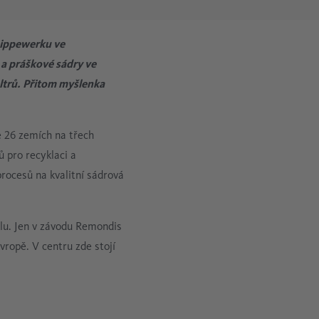
Kovoprůmysl
Záznam dat pro systémy stlačeného vzduchu
Lippewerku ve
Cementářský průmysl
 a práškové sádry ve
iltrů. Přitom myšlenka
Měření zbytkového oleje
Mobilní analýza stlačeného vzduchu
e 26 zemích na třech
 pro recyklaci a
procesů na kvalitní sádrová
lu. Jen v závodu Remondis
ropě. V centru zde stojí