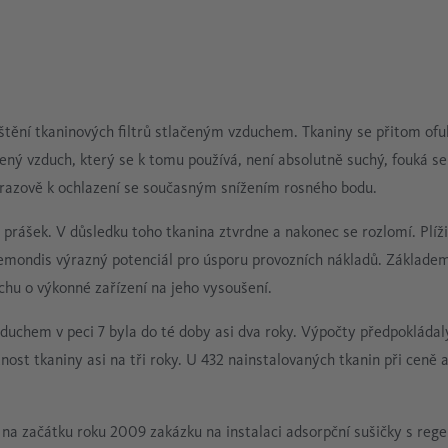
ištění tkaninových filtrů stlačeným vzduchem. Tkaniny se přitom ofu
ačený vzduch, který se k tomu používá, není absolutně suchý, fouká s
nárazově k ochlazení se současným snížením rosného bodu.
 prášek. V důsledku toho tkanina ztvrdne a nakonec se rozlomí. Plíži
 Remondis výrazný potenciál pro úsporu provozních nákladů. Základe
hu o výkonné zařízení na jeho vysoušení.
duchem v peci 7 byla do té doby asi dva roky. Výpočty předpokládal
ost tkaniny asi na tři roky. U 432 nainstalovaných tkanin při ceně a
a začátku roku 2009 zakázku na instalaci adsorpční sušičky s rege