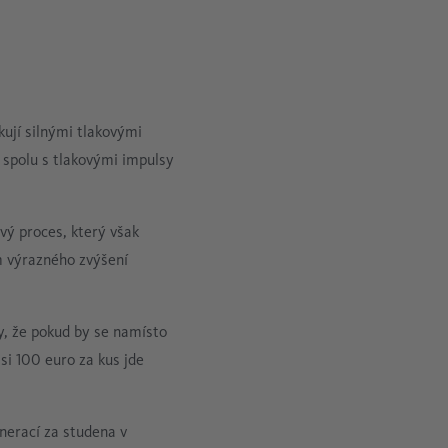
kují silnými tlakovými
e spolu s tlakovými impulsy
vý proces, který však
m výrazného zvýšení
y, že pokud by se namísto
si 100 euro za kus jde
nerací za studena v