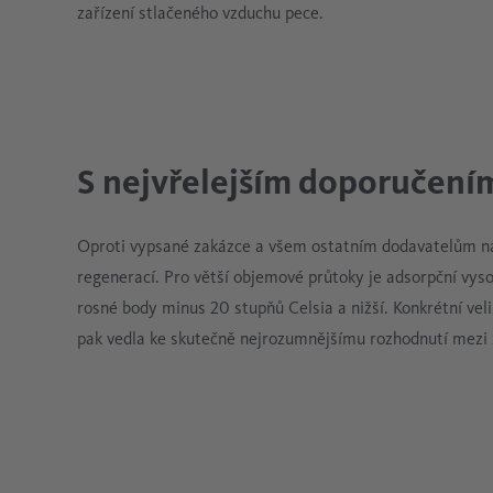
zařízení stlačeného vzduchu pece.
S nejvřelejším doporučení
Oproti vypsané zakázce a všem ostatním dodavatelům 
regenerací. Pro větší objemové průtoky je adsorpční v
rosné body minus 20 stupňů Celsia a nižší. Konkrétní vel
pak vedla ke skutečně nejrozumnějšímu rozhodnutí mezi z