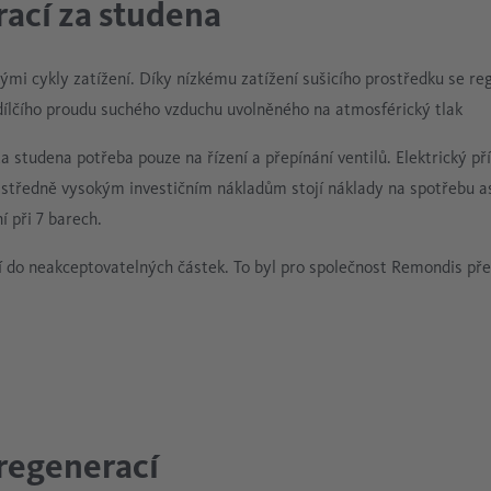
rací za studena
kými cykly zatížení. Díky nízkému zatížení sušicího prostředku se re
dílčího proudu suchého vzduchu uvolněného na atmosférický tlak
a studena potřeba pouze na řízení a přepínání ventilů. Elektrický př
 středně vysokým investičním nákladům stojí náklady na spotřebu asi
 při 7 barech.
jí do neakceptovatelných částek. To byl pro společnost Remondis př
 regenerací