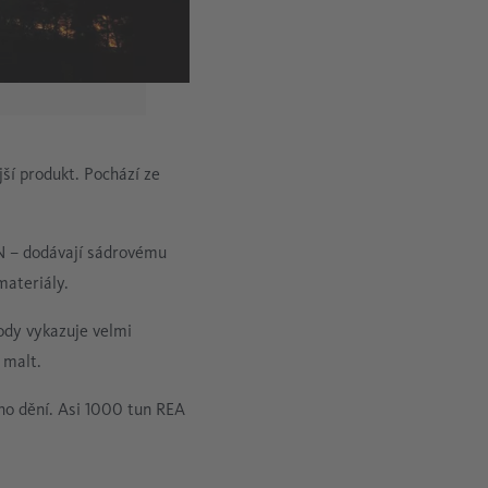
jší produkt. Pochází ze
N – dodávají sádrovému
materiály.
ody vykazuje velmi
 malt.
ho dění. Asi 1000 tun REA