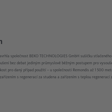
m
navrhla společnost BEKO TECHNOLOGIES GmbH sušičku stlačeného 
ysoušení bez debat jediným průmyslově běžným postupem pro vysouš
ikost pro daný případ použití – u společnosti Remondis až 1 500 met
ařízením s regenerací za studena a zařízením s teplou regenerací z