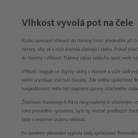
Vlhkost vyvolá pot na čele
Riziko zanesení vlhkosti do tkaniny hrozí především při č
nárazy, aby se z nich dostala ulpívající sádra. Pokud stl
do tkaniny i vlhkost. Tlakový náraz vzduchu navíc vede 
Vlhkost reaguje se zbytky sádry v tkanině a váže sádrový
velmi urychluje stárnutí tkaniny. Zde viděla společnost
hospodárnosti mělo být doplnění úpravy stlačeného vzduc
Životnost tkaninových filtrů nevysoušených stlačeným vz
toho provádělo vysoušení, bylo by možné prodloužit životn
tedy o enormní úsporu nákladů.
Po úvodním plánování vypsala tedy společnost Remondis n