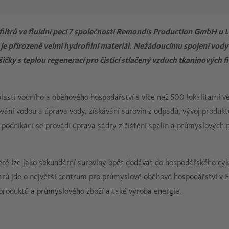
Elektronika
Bez oleje
filtrů ve fluidní peci 7 společnosti Remondis Production GmbH u 
Sklářský průmysl
 je přirozeně velmi hydrofilní materiál. Nežádoucímu spojení vody
šičky s teplou regenerací pro čisticí stlačený vzduch tkaninových f
Procesní technika
lasti vodního a oběhového hospodářství s více než 500 lokalitami v
ání vodou a úprava vody, získávání surovin z odpadů, vývoj produktů
i podnikání se provádí úprava sádry z čištění spalin a průmyslových 
eré lze jako sekundární suroviny opět dodávat do hospodářského cyk
ů jde o největší centrum pro průmyslové oběhové hospodářství v Ev
h produktů a průmyslového zboží a také výroba energie.