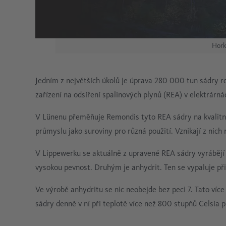
Hork
Jedním z největších úkolů je úprava 280 000 tun sádry roč
zařízení na odsíření spalinových plynů (REA) v elektrárnác
V Lünenu přeměňuje Remondis tyto REA sádry na kvalitn
průmyslu jako suroviny pro různá použití. Vznikají z nic
V Lippewerku se aktuálně z upravené REA sádry vyrábějí 
vysokou pevnost. Druhým je anhydrit. Ten se vypaluje př
Ve výrobě anhydritu se nic neobejde bez peci 7. Tato ví
sádry denně v ní při teplotě více než 800 stupňů Celsia 