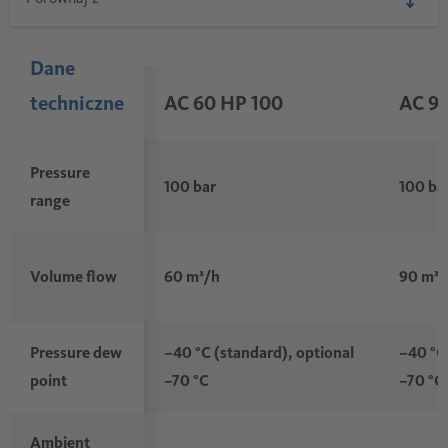
Dane
techniczne
AC 60 HP 100
AC 9
Pressure
100 bar
100 ba
range
60 m³/h
90 m³/
Volume flow
–40 °C (standard), optional
–40 °C
Pressure dew
–70 °C
–70 °C
point
Ambient