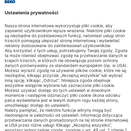
Branża
Kontakt
BEKO TECHNOLOGIES Sp. z o.o.
ul. Pańska 73
00-834 WARSZAWA
Tel: +48 (22 314 75 40)
Kontakt
Linki