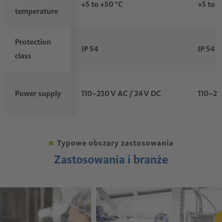
+5 to +50 °C
+5 to 
temperature
Protection
IP 54
IP 54
class
110–230 V AC / 24 V DC
110–23
Power supply
Typowe obszary zastosowania
Zastosowania i branże