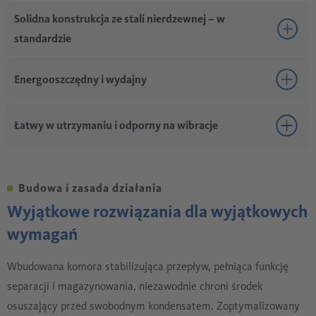
Solidna konstrukcja ze stali nierdzewnej – w
standardzie
Zbiornik ze stali nierdzewnej, filtr i elementy składowe
Energooszczędny i wydajny
W zestawie zabezpieczenie antykorozyjne
Długa żywotność przy minimalnych wymaganiach
Punkt ciśnieniowy punkt rosy do –70 °C
Łatwy w utrzymaniu i odporny na wibracje
konserwacyjnych
Powietrze regeneracyjne pobierane z tyłu filtra
końcowego
Wszystkie elementy są dostępne od przodu
Zoptymalizowany rozkład powietrza w adsorberze
Trzy niezależne zespoły zaworów zamiast bloku
Budowa i zasada działania
kombinowanego
Wyjątkowe rozwiązania dla wyjątkowych
Niższe koszty części zamiennych
wymagań
Indywidualne zawieszenie odciąża rury
Wbudowana komora stabilizująca przepływ, pełniąca funkcję
separacji i magazynowania, niezawodnie chroni środek
osuszający przed swobodnym kondensatem. Zoptymalizowany