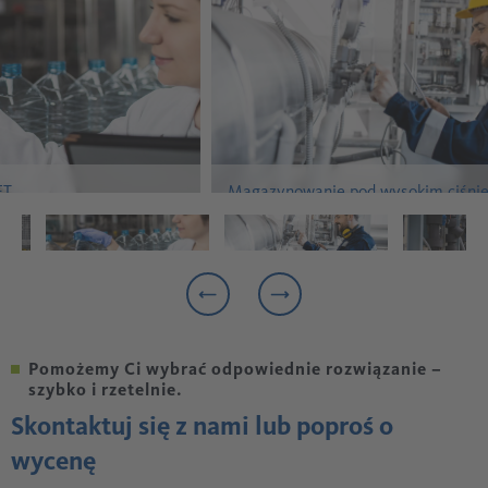
ET
Magazynowanie pod wysokim ciśni
Pomożemy Ci wybrać odpowiednie rozwiązanie –
szybko i rzetelnie.
Skontaktuj się z nami lub poproś o
wycenę