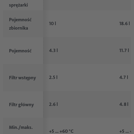
sprężarki
Pojemność
10 l
18.6 l
zbiornika
4.3 l
11.7 l
Pojemność
2.5 l
4.7 l
Filtr wstępny
2.6 l
4.8 l
Filtr główny
Min./maks.
+5 … +60 °C
+5 … +