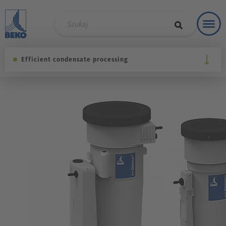
Toggl
Rozwią
Efficient condensate processing