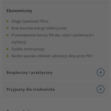
Ekonomiczny
Długa żywotność filtra
Brak kosztów energii elektrycznej
Przewidywalne koszty filtrów, części zamiennych i
utylizacji
Szybka amortyzacja
Bardzo wysoka zdolność adsorpcji oleju przez filtr
Bezpieczny i praktyczny
Bezpieczny i praktyczny
Przyjazny dla środowiska
Monitorowanie filtra ze zintegrowanym wskaźnikiem
Przyjazny dla środowiska
poziomu dla ÖWAMAT 11