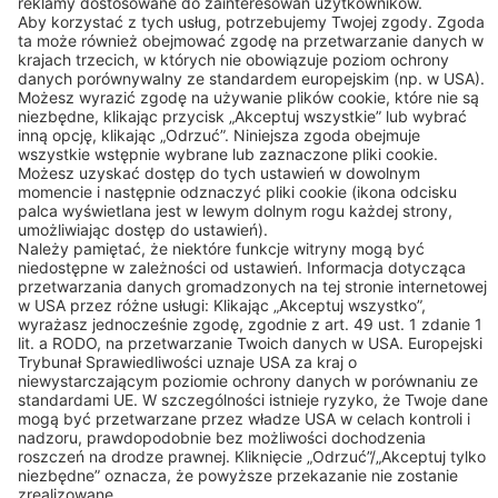
BEKO TECHNOLOGIES Sp. z o.o.
ul. Pańska 73
00-834 WARSZAWA
Tel: +48 (22 314 75 40)
Kontakt
Linki
© 2026 BEKO TECHNOLOGIES
Sitemap
Dostosuj ustawienia plików cookie
Prywatność
Nota prawna
Privacy Settings