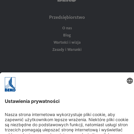
Przedsiębiorstwo
O nas
Blog
Wartości i wizja
Zasady i Warunki
Rozwiązania
Zastosowania
Branża
Kontakt